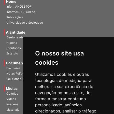
Home
InformANDES PDF
InformANDES Online
Publicações
Universidade e Sociedade
A Entidade
Diretoria Atual
História
O nosso site usa
Escritórios
Estatuto
cookies
Documentos
Circulares
Utilizamos cookies e outras
Notas Políticas
tecnologias de medição para
Rel. Conad/Congresso
melhorar a sua experiência de
navegação no nosso site, de
Mídias
Galerias
forma a mostrar conteúdo
Vídeos
personalizado, anúncios
Imagens
direcionados, analisar o tráfego
Materiais