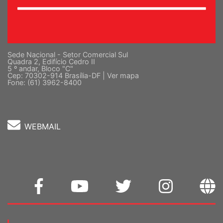
Sede Nacional - Setor Comercial Sul
Quadra 2, Edifício Cedro II
5 º andar, Bloco "C"
Cep: 70302-914 Brasília-DF |
Ver mapa
Fone: (61) 3962-8400
WEBMAIL