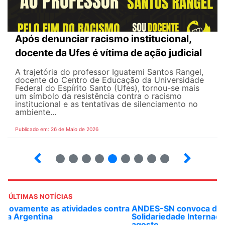
Após denunciar racismo institucional,
docente da Ufes é vítima de ação judicial
A trajetória do professor Iguatemi Santos Rangel,
docente do Centro de Educação da Universidade
Federal do Espírito Santo (Ufes), tornou-se mais
um símbolo da resistência contra o racismo
institucional e as tentativas de silenciamento no
ambiente...
Publicado em: 26 de Maio de 2026
4
5
6
7
8
9
10
12
ÚLTIMAS NOTÍCIAS
ANDES-SN convoca docentes para Dia de
Solidariedade Internacionalista com Cuba em 13 de
agosto