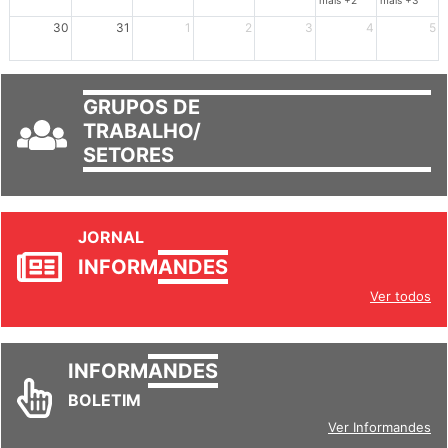
mais +2
mais +3
30
31
1
2
3
4
5
GRUPOS DE
TRABALHO/
SETORES
JORNAL
INFORM
ANDES
Ver todos
INFORM
ANDES
BOLETIM
Ver Informandes