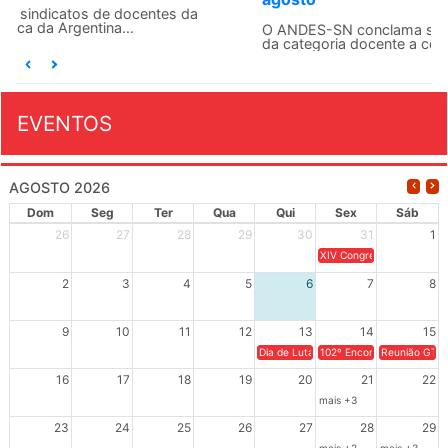
O ANDES-SN conclama suas seções sindicais e o conjunto
da categoria docente a construírem, no dia...
EVENTOS
AGOSTO 2026
Dom
Seg
Ter
Qua
Qui
Sex
Sáb
26
27
28
29
30
31
1
XIV Congresso Brasileiro 
2
3
4
5
6
7
8
9
10
11
12
13
14
15
Dia de Luta em Defesa de Cuba e da S
102º Encontro da Regional
Reunião GTPE
16
17
18
19
20
21
22
mais +3
23
24
25
26
27
28
29