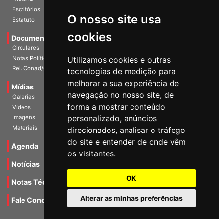
História
O nosso site usa
Escritórios
Estatuto
cookies
Documentos
Circulares
Utilizamos cookies e outras
Notas Políticas
tecnologias de medição para
Rel. Conad/Congresso
melhorar a sua experiência de
navegação no nosso site, de
Mídias
Galerias
forma a mostrar conteúdo
Vídeos
personalizado, anúncios
Imagens
direcionados, analisar o tráfego
Materiais
do site e entender de onde vêm
os visitantes.
Agenda
Notícias
OK
Notas Técnicas
Alterar as minhas preferências
Fale Conocsco