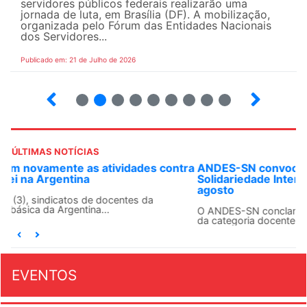
servidores públicos federais realizarão uma
jornada de luta, em Brasília (DF). A mobilização,
organizada pelo Fórum das Entidades Nacionais
dos Servidores...
Publicado em: 21 de Julho de 2026
2
3
4
5
6
7
8
9
ÚLTIMAS NOTÍCIAS
ANDES-SN convoca docentes para Dia de
Solidariedade Internacionalista com Cuba em 13 de
agosto
O ANDES-SN conclama suas seções sindicais e o conjunto
da categoria docente a construírem, no dia...
EVENTOS