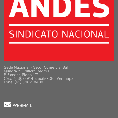
Sede Nacional - Setor Comercial Sul
Quadra 2, Edifício Cedro II
5 º andar, Bloco "C"
Cep: 70302-914 Brasília-DF |
Ver mapa
Fone: (61) 3962-8400
WEBMAIL