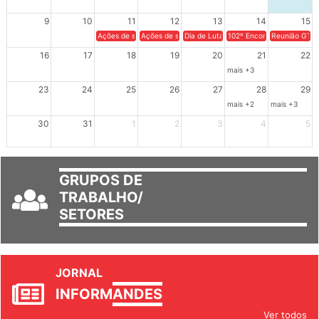
9
10
11
12
13
14
15
Ações de solidariedade a Cuba no Rio Grande do Sul - 100 anos 
Ações de solidariedade a Cuba no Rio Grande do Su
Dia de Luta em Defesa de Cuba e da S
102º Encontro da Regional
Reunião GTPE
16
17
18
19
20
21
22
mais +3
23
24
25
26
27
28
29
mais +2
mais +3
30
31
1
2
3
4
5
GRUPOS DE
TRABALHO/
SETORES
JORNAL
INFORM
ANDES