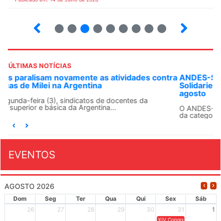
2
3
4
5
6
7
8
9
ÚLTIMAS NOTÍCIAS
ANDES-SN convoca docentes para Dia de
Solidariedade Internacionalista com Cuba em 13 de
agosto
O ANDES-SN conclama suas seções sindicais e o conjunto
da categoria docente a construírem, no dia...
EVENTOS
AGOSTO 2026
Dom
Seg
Ter
Qua
Qui
Sex
Sáb
26
27
28
29
30
31
1