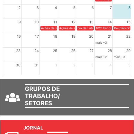
XIV Congresso Brasileiro 
2
3
4
5
6
7
8
9
10
11
12
13
14
15
Ações de solidariedade a Cuba no Rio Grande do Sul - 100 anos 
Ações de solidariedade a Cuba no Rio Grande do Su
Dia de Luta em Defesa de Cuba e da S
102º Encontro da Regional
Reunião GTPE
16
17
18
19
20
21
22
mais +3
23
24
25
26
27
28
29
mais +2
mais +3
30
31
1
2
3
4
5
GRUPOS DE
TRABALHO/
SETORES
JORNAL