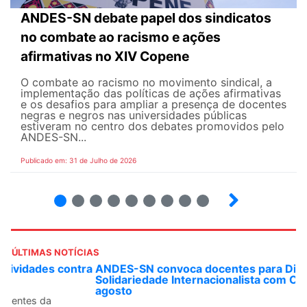
ANDES-SN debate papel dos sindicatos
no combate ao racismo e ações
afirmativas no XIV Copene
O combate ao racismo no movimento sindical, a
implementação das políticas de ações afirmativas
e os desafios para ampliar a presença de docentes
negras e negros nas universidades públicas
estiveram no centro dos debates promovidos pelo
ANDES-SN...
Publicado em: 31 de Julho de 2026
2
3
4
5
6
7
8
9
ÚLTIMAS NOTÍCIAS
ANDES-SN convoca docentes para Dia de
Solidariedade Internacionalista com Cuba em 13 de
agosto