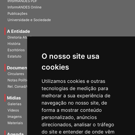
InformANDES PDF
InformANDES Online
Publicações
Universidade e Sociedade
A Entidade
Diretoria Atual
História
O nosso site usa
Escritórios
Estatuto
cookies
Documentos
Circulares
Utilizamos cookies e outras
Notas Políticas
tecnologias de medição para
Rel. Conad/Congresso
melhorar a sua experiência de
navegação no nosso site, de
Mídias
Galerias
forma a mostrar conteúdo
Vídeos
personalizado, anúncios
Imagens
direcionados, analisar o tráfego
Materiais
do site e entender de onde vêm