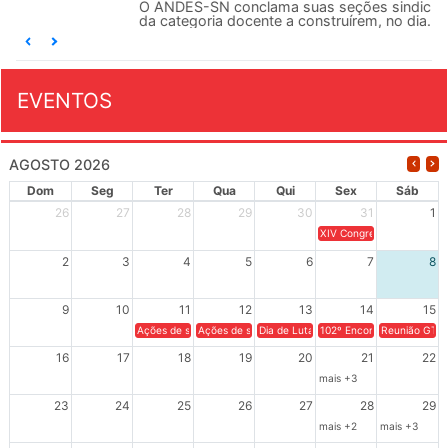
O ANDES-SN conclama suas seções sindicais e o conjunto
da categoria docente a construírem, no dia...
EVENTOS
AGOSTO 2026
Dom
Seg
Ter
Qua
Qui
Sex
Sáb
26
27
28
29
30
31
1
XIV Congresso Brasileiro 
2
3
4
5
6
7
8
9
10
11
12
13
14
15
Ações de solidariedade a Cuba no Rio Grande do Sul - 100 anos 
Ações de solidariedade a Cuba no Rio Grande do Su
Dia de Luta em Defesa de Cuba e da S
102º Encontro da Regional
Reunião GTPE
16
17
18
19
20
21
22
mais +3
23
24
25
26
27
28
29
mais +2
mais +3