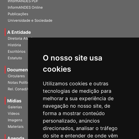
InformANDES PDF
InformANDES Online
Publicações
Universidade e Sociedade
A Entidade
Diretoria Atual
História
O nosso site usa
Escritórios
Estatuto
cookies
Documentos
Circulares
Utilizamos cookies e outras
Notas Políticas
tecnologias de medição para
Rel. Conad/Congresso
melhorar a sua experiência de
navegação no nosso site, de
Mídias
Galerias
forma a mostrar conteúdo
Vídeos
personalizado, anúncios
Imagens
direcionados, analisar o tráfego
Materiais
do site e entender de onde vêm