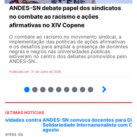
ANDES-SN debate papel dos sindicatos
no combate ao racismo e ações
afirmativas no XIV Copene
O combate ao racismo no movimento sindical, a
implementação das políticas de ações afirmativas
e os desafios para ampliar a presença de docentes
negras e negros nas universidades públicas
estiveram no centro dos debates promovidos pelo
ANDES-SN...
Publicado em: 31 de Julho de 2026
2
3
4
5
6
7
8
9
ÚLTIMAS NOTÍCIAS
ANDES-SN convoca docentes para Dia de
Solidariedade Internacionalista com Cuba em 13 de
agosto