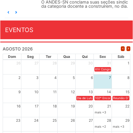
O ANDES-SN conclama suas seções sindicais e o conjunto
da categoria docente a construírem, no dia...
EVENTOS
AGOSTO 2026
Dom
Seg
Ter
Qua
Qui
Sex
Sáb
26
27
28
29
30
31
1
XIV Congresso Brasileiro 
2
3
4
5
6
7
8
9
10
11
12
13
14
15
Dia de Luta em Defesa de Cuba e da S
102º Encontro da Regional
Reunião GTPE
16
17
18
19
20
21
22
mais +3
23
24
25
26
27
28
29
mais +2
mais +3