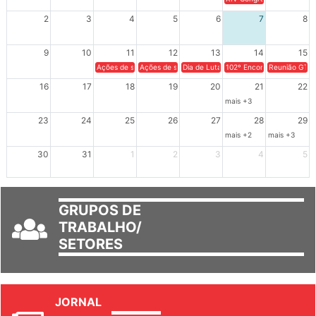
XIV Congresso Brasileiro 
2
3
4
5
6
7
8
9
10
11
12
13
14
15
Ações de solidariedade a Cuba no Rio Grande do Sul - 100 anos 
Ações de solidariedade a Cuba no Rio Grande do Su
Dia de Luta em Defesa de Cuba e da S
102º Encontro da Regional
Reunião GTPE
16
17
18
19
20
21
22
mais +3
23
24
25
26
27
28
29
mais +2
mais +3
30
31
1
2
3
4
5
GRUPOS DE
TRABALHO/
SETORES
JORNAL