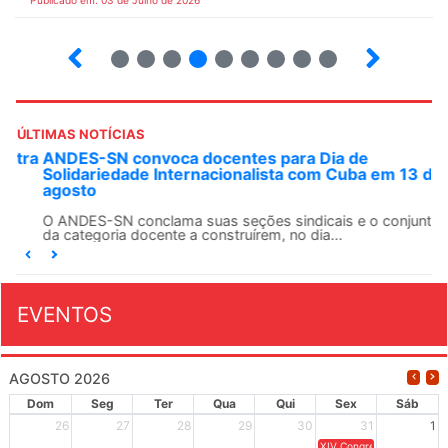
2
3
4
5
6
7
8
9
ÚLTIMAS NOTÍCIAS
ANDES-SN convoca docentes para Dia de
Solidariedade Internacionalista com Cuba em 13 de
agosto
O ANDES-SN conclama suas seções sindicais e o conjunto
da categoria docente a construírem, no dia...
EVENTOS
AGOSTO 2026
Dom
Seg
Ter
Qua
Qui
Sex
Sáb
26
27
28
29
30
31
1