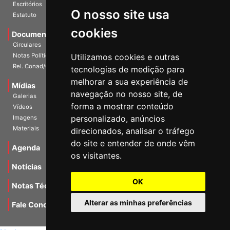
História
O nosso site usa
Escritórios
Estatuto
cookies
Documentos
Circulares
Utilizamos cookies e outras
Notas Políticas
tecnologias de medição para
Rel. Conad/Congresso
melhorar a sua experiência de
navegação no nosso site, de
Mídias
Galerias
forma a mostrar conteúdo
Vídeos
personalizado, anúncios
Imagens
direcionados, analisar o tráfego
Materiais
do site e entender de onde vêm
os visitantes.
Agenda
Notícias
OK
Notas Técnicas
Alterar as minhas preferências
Fale Conocsco
MANTIDO POR Camaleão Soft