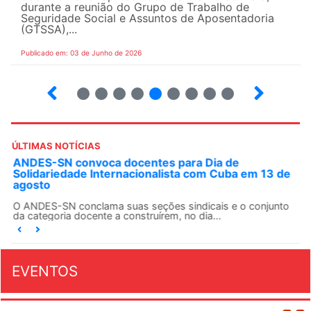
durante a reunião do Grupo de Trabalho de
Seguridade Social e Assuntos de Aposentadoria
(GTSSA),...
Publicado em: 03 de Junho de 2026
3
4
5
6
7
8
9
10
ÚLTIMAS NOTÍCIAS
ANDES-SN convoca docentes para Dia de
Solidariedade Internacionalista com Cuba em 13 de
agosto
O ANDES-SN conclama suas seções sindicais e o conjunto
da categoria docente a construírem, no dia...
EVENTOS