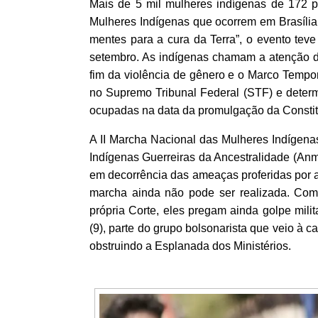
Mais de 5 mil mulheres indígenas de 172 po
Mulheres Indígenas que ocorrem em Brasília 
mentes para a cura da Terra”, o evento teve 
setembro. As indígenas chamam a atenção d
fim da violência de gênero e o Marco Tempor
no Supremo Tribunal Federal (STF) e determi
ocupadas na data da promulgação da Constitu
A II Marcha Nacional das Mulheres Indígen
Indígenas Guerreiras da Ancestralidade (Anm
em decorrência das ameaças proferidas por 
marcha ainda não pode ser realizada. Com 
própria Corte, eles pregam ainda golpe mili
(9), parte do grupo bolsonarista que veio à c
obstruindo a Esplanada dos Ministérios.