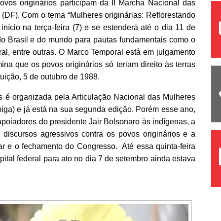
vos originários participam da II Marcha Nacional das
(DF). Com o tema “Mulheres originárias: Reflorestando
início na terça-feira (7) e se estenderá até o dia 11 de
o Brasil e do mundo para pautas fundamentais como o
al, entre outras. O Marco Temporal está em julgamento
na que os povos originários só teriam direito às terras
ição, 5 de outubro de 1988.
as
é organizada pela Articulação Nacional das Mulheres
iga) e já está na sua segunda edição. Porém esse ano,
apoiadores do presidente Jair Bolsonaro
às indígenas,
a
discursos agressivos contra os povos originários e a
tar e o fechamento do Congresso. Até essa quinta-feira
apital federal para ato no dia 7 de setembro ainda estava