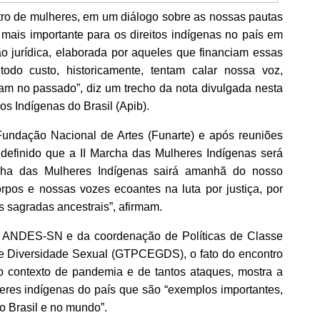
tro de mulheres, em um diálogo sobre as nossas pautas
ais importante para os direitos indígenas no país em
 jurídica, elaborada por aqueles que financiam essas
todo custo, historicamente, tentam calar nossa voz,
am no passado”, diz um trecho da nota divulgada nesta
os Indígenas do Brasil (Apib).
ndação Nacional de Artes (Funarte)
e após reuniões
 definido que a II Marcha das Mulheres Indígenas será
cha das Mulheres Indígenas sairá amanhã do nosso
pos e nossas vozes ecoantes na luta por justiça, por
s sagradas ancestrais”, afirmam.
do ANDES-SN e da coordenação de Políticas de Classe
 e Diversidade Sexual (GTPCEGDS), o fato do encontro
no contexto de pandemia e de tantos ataques, mostra a
heres indígenas do país que são “exemplos importantes,
o Brasil e no mundo”.