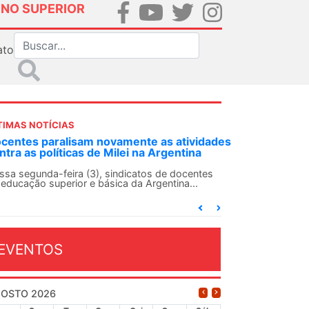
INO SUPERIOR
ato
TIMAS NOTÍCIAS
DES-SN convoca docentes para Dia de
lidariedade Internacionalista com Cuba em
 de agosto
ANDES-SN conclama suas seções sindicais e o
njunto da categoria docente a construírem, no
...
EVENTOS