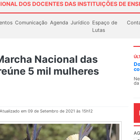
IONAL DOS DOCENTES DAS INSTITUIÇÕES DE ENS
entos
Comunicação
Agenda
Jurídico
Espaço de
Cont
Lutas
Marcha Nacional das
ÚL
AN
reúne 5 mil mulheres
So
13
O 
co
dia
Atualizado em 09 de Setembro de 2021 às 15h12