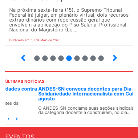
Na próxima sexta-feira (15), o Supremo Tribunal
Federal irá julgar, em plenário virtual, dois recursos
extraordinários com repercussão geral que
envolvem a aplicação do Piso Salarial Profissional
Nacional do Magistério (Lei...
Publicado em: 13 de Maio de 2026
6
7
8
9
10
12
13
14
ÚLTIMAS NOTÍCIAS
ANDES-SN convoca docentes para Dia de
Solidariedade Internacionalista com Cuba em 13 de
agosto
O ANDES-SN conclama suas seções sindicais e o conjunto
da categoria docente a construírem, no dia...