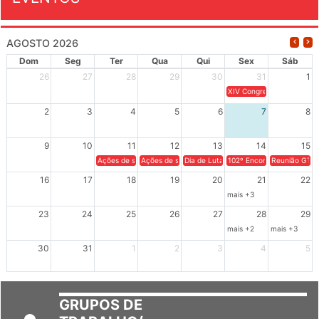
EVENTOS
AGOSTO 2026
Dom
Seg
Ter
Qua
Qui
Sex
Sáb
26
27
28
29
30
31
1
XIV Congresso Brasileiro 
2
3
4
5
6
7
8
9
10
11
12
13
14
15
Ações de solidariedade a Cuba no Rio Grande do Sul - 100 anos 
Ações de solidariedade a Cuba no Rio Grande do Su
Dia de Luta em Defesa de Cuba e da S
102º Encontro da Regional
Reunião GTPE
16
17
18
19
20
21
22
mais +3
23
24
25
26
27
28
29
mais +2
mais +3
30
31
1
2
3
4
5
GRUPOS DE