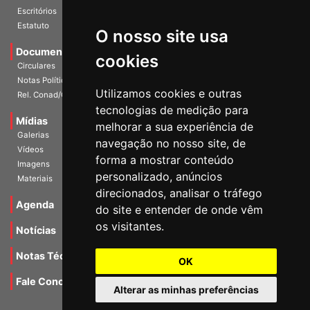
Escritórios
Estatuto
O nosso site usa
Documentos
cookies
Circulares
Notas Políticas
Utilizamos cookies e outras
Rel. Conad/Congresso
tecnologias de medição para
Mídias
melhorar a sua experiência de
Galerias
navegação no nosso site, de
Vídeos
forma a mostrar conteúdo
Imagens
personalizado, anúncios
Materiais
direcionados, analisar o tráfego
Agenda
do site e entender de onde vêm
os visitantes.
Notícias
Notas Técnicas
OK
Fale Conocsco
Alterar as minhas preferências
MANTIDO POR Camaleão Soft