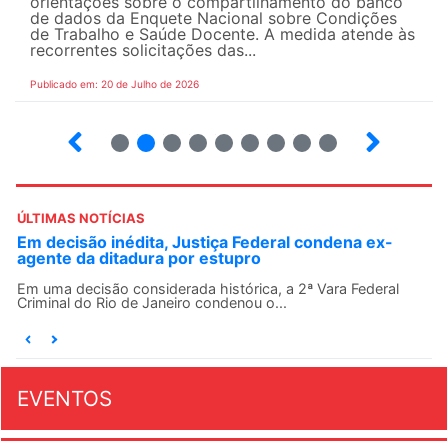
orientações sobre o compartilhamento do banco
de dados da Enquete Nacional sobre Condições
de Trabalho e Saúde Docente. A medida atende às
recorrentes solicitações das...
Publicado em: 20 de Julho de 2026
2
3
4
5
6
7
8
9
ÚLTIMAS NOTÍCIAS
Em decisão inédita, Justiça Federal condena ex-
agente da ditadura por estupro
Em uma decisão considerada histórica, a 2ª Vara Federal
Criminal do Rio de Janeiro condenou o...
EVENTOS