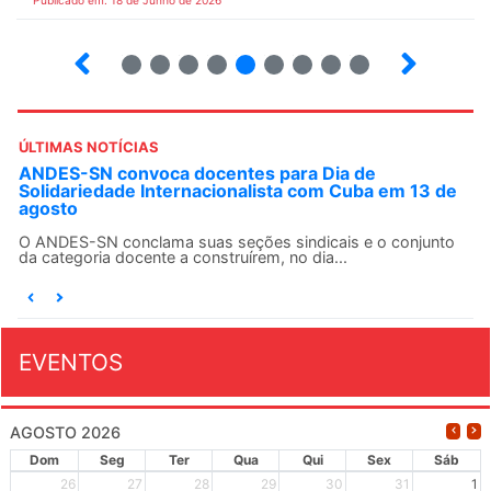
Publicado em: 18 de Junho de 2026
2
3
4
5
6
7
8
9
10
ÚLTIMAS NOTÍCIAS
ANDES-SN convoca docentes para Dia de
Solidariedade Internacionalista com Cuba em 13 de
agosto
O ANDES-SN conclama suas seções sindicais e o conjunto
da categoria docente a construírem, no dia...
EVENTOS
AGOSTO 2026
Dom
Seg
Ter
Qua
Qui
Sex
Sáb
26
27
28
29
30
31
1