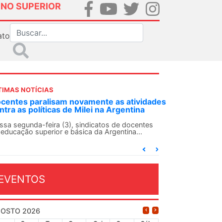
INO SUPERIOR
ato
TIMAS NOTÍCIAS
DES-SN convoca docentes para Dia de
lidariedade Internacionalista com Cuba em
 de agosto
ANDES-SN conclama suas seções sindicais e o
njunto da categoria docente a construírem, no
...
EVENTOS