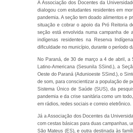
A Associação dos Docentes da Universidad
dialogou com estudantes residentes em morad
pandemia. A seção tem doado alimentos e pr
situação e cobrar o apoio da Pró Reitoria d
seção está envolvida numa campanha de ar
indígenas residentes na Reserva Indígen
dificuldade no município, durante o período 
No Paraná, de 30 de março a 4 de abril, a 
Latino-Americana (Sesunila SSind.), a Seç
Oeste do Paraná (Adunioeste SSind.), o Sin
de som, para conscientizar a população de p
Sistema Único de Saúde (SUS), da pesquis
pandemia e da crise sanitária como um todo
em rádios, redes sociais e correio eletrônico.
Já a Associação dos Docentes da Universidad
com cestas básicas para duas campanhas, um
São Mateus (ES), e outra destinada às famí