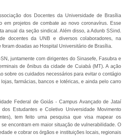
sociação dos Docentes da Universidade de Brasília
ro em projetos de combate ao novo coronavírus. Esse
sta anual da seção sindical. Além disso, a Adunb SSind.
o de docentes da UNB e diversos colaboradores, na
foram doadas ao Hospital Universitário de Brasília.
SN, juntamente com dirigentes do Sinasefe, Fasubra e
 terminais de ônibus da cidade de Cuiabá (MT). A ação
o sobre os cuidados necessários para evitar o contágio
ojas, farmácias, bancos e lotéricas, e ainda pelo carro
sidade Federal de Goiás - Campus Avançado de Jataí
ral dos Estudantes e Coletivo Universidade Movimento
antes), tem feito uma pesquisa que visa mapear os
e se encontram em maior situação de vulnerabilidade. O
edade e cobrar os órgãos e instituições locais, regionais