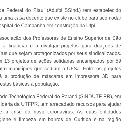
e Federal do Piauí (Adufpi SSind.) tem estabelecido
izou uma casa docente que existe no clube para acomodar
Hospital de Campanha em construção na Ufpi.
ciação dos Professores de Ensino Superior de São
a financiar e a divulgar projetos para doações de
vírus que sejam protagonizados por seus sindicalizados.
m 13 projetos de ações solidárias encampados por 59
atro municípios que sediam a UFSJ. Entre os projetos
tá a produção de máscaras em impressora 3D para
cestas básicas a população.
dade Tecnológica Federal do Paraná (SINDUTF-PR), em
idária da UTFPR, tem arrecadado recursos para ajudar
te a crise do novo coronavírus. As duas entidades
giene e limpeza em bairros de Curitiba e na região