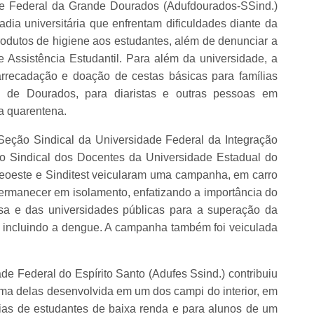
e Federal da Grande Dourados (Adufdourados-SSind.)
ia universitária que enfrentam dificuldades diante da
odutos de higiene aos estudantes, além de denunciar a
e Assistência Estudantil. Para além da universidade, a
recadação e doação de cestas básicas para famílias
a de Dourados, para diaristas e outras pessoas em
da quarentena.
Seção Sindical da Universidade Federal da Integração
ão Sindical dos Docentes da Universidade Estadual do
teoeste e Sinditest veicularam uma campanha, em carro
ermanecer em isolamento, enfatizando a importância do
a e das universidades públicas para a superação da
, incluindo a dengue. A campanha também foi veiculada
e Federal do Espírito Santo (Adufes Ssind.) contribuiu
a delas desenvolvida em um dos campi do interior, em
lias de estudantes de baixa renda e para alunos de um