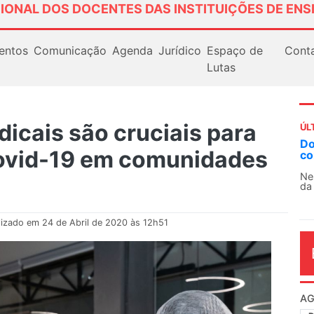
IONAL DOS DOCENTES DAS INSTITUIÇÕES DE ENS
entos
Comunicação
Agenda
Jurídico
Espaço de
Cont
Lutas
icais são cruciais para
ÚL
AN
ovid-19 em comunidades
So
13
O 
co
dia
lizado em 24 de Abril de 2020 às 12h51