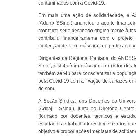
contaminados com a Covid-19.
Em mais uma ação de solidariedade, a As
(Adunb SSind.) anunciou o aporte financei
montante seria destinado originalmente à fe
contribuiu financeiramente com o projet
confecção de 4 mil máscaras de proteção que 
Dirigentes da Regional Pantanal do ANDES-
Sintuf, distribuíram máscaras ao redor dos
também serviu para conscientizar a populaçã
pela Covid-19 com a fixação de cartazes em l
de som.
A Seção Sindical dos Docentes da Univer
(Adcaj - Ssind.), junto ao Diretório Cent
(formado por docentes, técnicos e estud
estudantes e trabalhadores terceirizados qu
objetivo é propor ações imediatas de solidari