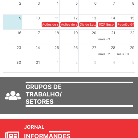
2
3
4
5
6
7
8
9
10
11
12
13
14
15
Ações de solidariedade a Cuba no Rio Grande do Sul - 100 anos 
Ações de solidariedade a Cuba no Rio Grande do Su
Dia de Luta em Defesa de Cuba e da S
102º Encontro da Regional
Reunião GTPE
16
17
18
19
20
21
22
mais +3
23
24
25
26
27
28
29
mais +2
mais +3
30
31
1
2
3
4
5
GRUPOS DE
TRABALHO/
SETORES
JORNAL
INFORM
ANDES