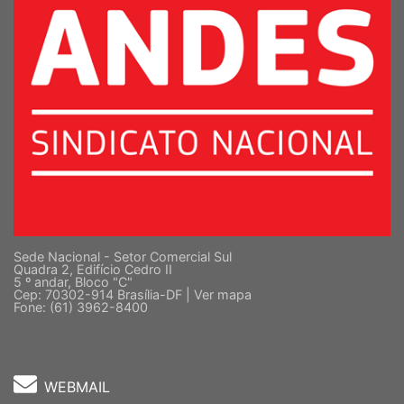
Sede Nacional - Setor Comercial Sul
Quadra 2, Edifício Cedro II
5 º andar, Bloco "C"
Cep: 70302-914 Brasília-DF |
Ver mapa
Fone: (61) 3962-8400
WEBMAIL