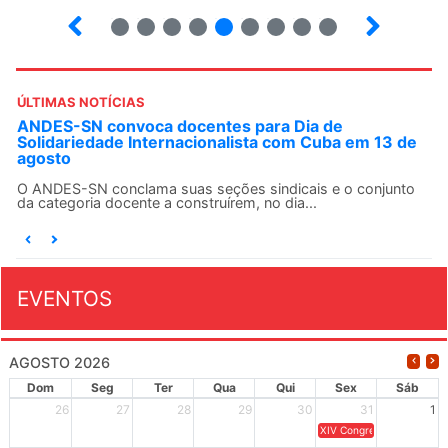
33
34
35
36
37
38
39
40
41
ÚLTIMAS NOTÍCIAS
ANDES-SN convoca docentes para Dia de
Solidariedade Internacionalista com Cuba em 13 de
agosto
O ANDES-SN conclama suas seções sindicais e o conjunto
da categoria docente a construírem, no dia...
EVENTOS
AGOSTO 2026
Dom
Seg
Ter
Qua
Qui
Sex
Sáb
26
27
28
29
30
31
1
XIV Congresso Brasileiro 