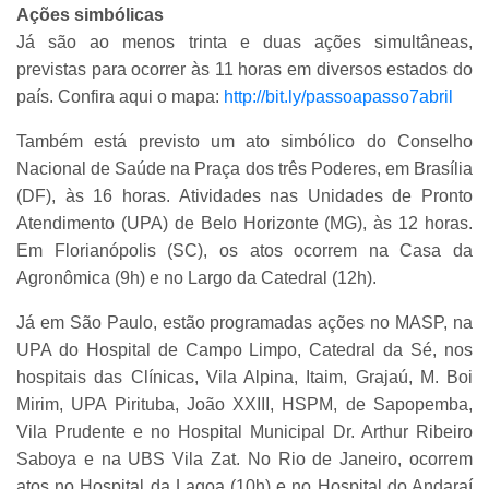
Ações simbólicas
Já são ao menos trinta e duas ações simultâneas,
previstas para ocorrer às 11 horas em diversos estados do
país. Confira aqui o mapa:
http://bit.ly/passoapasso7abril
Também está previsto um ato simbólico do Conselho
Nacional de Saúde na Praça dos três Poderes, em Brasília
(DF), às 16 horas. Atividades nas Unidades de Pronto
Atendimento (UPA) de Belo Horizonte (MG), às 12 horas.
Em Florianópolis (SC), os atos ocorrem na Casa da
Agronômica (9h) e no Largo da Catedral (12h).
Já em São Paulo, estão programadas ações no MASP, na
UPA do Hospital de Campo Limpo, Catedral da Sé, nos
hospitais das Clínicas, Vila Alpina, Itaim, Grajaú, M. Boi
Mirim, UPA Pirituba, João XXIII, HSPM, de Sapopemba,
Vila Prudente e no Hospital Municipal Dr. Arthur Ribeiro
Saboya e na UBS Vila Zat. No Rio de Janeiro, ocorrem
atos no Hospital da Lagoa (10h) e no Hospital do Andaraí