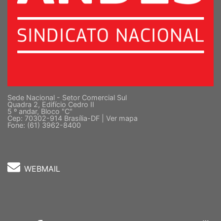
Sede Nacional - Setor Comercial Sul
Quadra 2, Edifício Cedro II
5 º andar, Bloco "C"
Cep: 70302-914 Brasília-DF |
Ver mapa
Fone: (61) 3962-8400
WEBMAIL