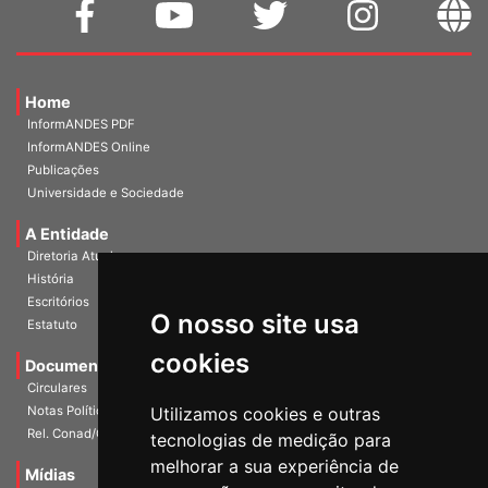
Home
InformANDES PDF
InformANDES Online
Publicações
Universidade e Sociedade
A Entidade
Diretoria Atual
História
O nosso site usa
Escritórios
Estatuto
cookies
Documentos
Circulares
Utilizamos cookies e outras
Notas Políticas
tecnologias de medição para
Rel. Conad/Congresso
melhorar a sua experiência de