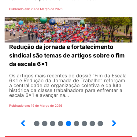
Publicado em: 20 de Março de 2026
Redução da jornada e fortalecimento
sindical são temas de artigos sobre o fim
da escala 6x1
Os artigos mais recentes do dossiê “Fim da Escala
6×1 e Redução da Jornada de Trabalho” reforçam
a centralidade da organização coletiva e da luta
histórica da classe trabalhadora para enfrentar a
escala 6x1 e avançar na...
Publicado em: 19 de Março de 2026
12
13
14
15
16
17
18
19
20