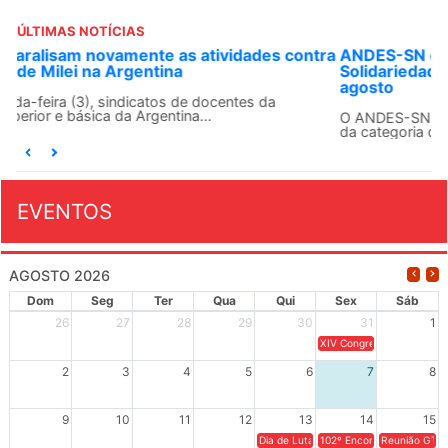
ÚLTIMAS NOTÍCIAS
ANDES-SN convoca docentes para Dia de
Solidariedade Internacionalista com Cuba em 13 de
agosto
O ANDES-SN conclama suas seções sindicais e o conjunto
da categoria docente a construírem, no dia...
EVENTOS
AGOSTO 2026
Dom
Seg
Ter
Qua
Qui
Sex
Sáb
26
27
28
29
30
31
1
XIV Congresso Brasileiro 
2
3
4
5
6
7
8
9
10
11
12
13
14
15