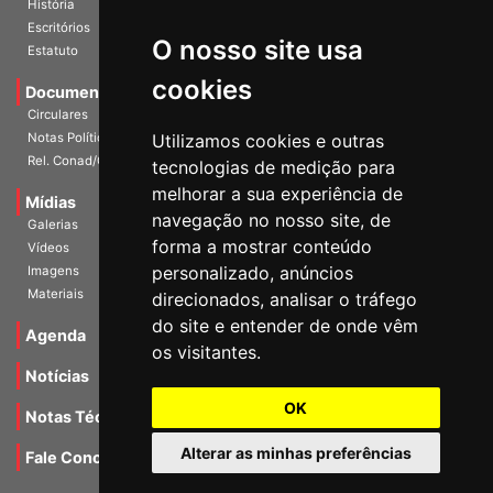
História
O nosso site usa
Escritórios
Estatuto
cookies
Documentos
Circulares
Utilizamos cookies e outras
Notas Políticas
tecnologias de medição para
Rel. Conad/Congresso
melhorar a sua experiência de
navegação no nosso site, de
Mídias
Galerias
forma a mostrar conteúdo
Vídeos
personalizado, anúncios
Imagens
direcionados, analisar o tráfego
Materiais
do site e entender de onde vêm
os visitantes.
Agenda
Notícias
OK
Notas Técnicas
Alterar as minhas preferências
Fale Conocsco