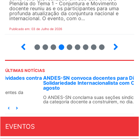
Plenária do Tema 1 - Conjuntura e Movimento
docente reuniu as e os participantes para uma
profunda atualização da conjuntura nacional e
internacional. O evento, com o...
Publicado em: 03 de Julho de 2026
2
3
4
5
6
7
8
9
ÚLTIMAS NOTÍCIAS
ANDES-SN convoca docentes para Dia de
Solidariedade Internacionalista com Cuba em 13 de
agosto
O ANDES-SN conclama suas seções sindicais e o conjunto
da categoria docente a construírem, no dia...
EVENTOS