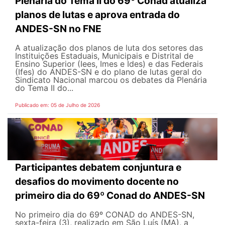
Plenária do Tema II do 69º Conad atualiza
planos de lutas e aprova entrada do
ANDES-SN no FNE
A atualização dos planos de luta dos setores das
Instituições Estaduais, Municipais e Distrital de
Ensino Superior (Iees, Imes e Ides) e das Federais
(Ifes) do ANDES-SN e do plano de lutas geral do
Sindicato Nacional marcou os debates da Plenária
do Tema II do...
Publicado em: 05 de Julho de 2026
Participantes debatem conjuntura e
desafios do movimento docente no
primeiro dia do 69º Conad do ANDES-SN
No primeiro dia do 69º CONAD do ANDES-SN,
sexta-feira (3), realizado em São Luís (MA), a