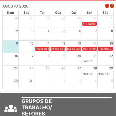
AGOSTO 2026
Dom
Seg
Ter
Qua
Qui
Sex
Sáb
26
27
28
29
30
31
1
XIV Congresso Brasileiro 
2
3
4
5
6
7
8
9
10
11
12
13
14
15
Ações de solidariedade a Cuba no Rio Grande do Sul - 100 anos 
Ações de solidariedade a Cuba no Rio Grande do Su
Dia de Luta em Defesa de Cuba e da S
102º Encontro da Regional
Reunião GTPE
16
17
18
19
20
21
22
mais +3
23
24
25
26
27
28
29
mais +2
mais +3
30
31
1
2
3
4
5
GRUPOS DE
TRABALHO/