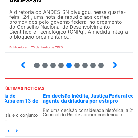
ANDES-SN
A diretoria do ANDES-SN divulgou, nessa quarta-
feira (24), uma nota de repúdio aos cortes
promovidos pelo governo federal no orçamento
do Conselho Nacional de Desenvolvimento
Científico e Tecnológico (CNPq). A medida integra
o bloqueio orçamentário...
Publicado em: 25 de Junho de 2026
2
3
4
5
6
7
8
9
ÚLTIMAS NOTÍCIAS
Em decisão inédita, Justiça Federal condena ex-
agente da ditadura por estupro
Em uma decisão considerada histórica, a 2ª Vara Federal
Criminal do Rio de Janeiro condenou o...