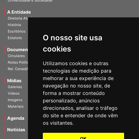
A Entidade
Diretoria Atual
História
Escritórios
Estatuto
O nosso site usa
Documentos
cookies
Circulares
Notas Políticas
Utilizamos cookies e outras
Rel. Conad/Congresso
tecnologias de medição para
Mídias
melhorar a sua experiência de
Galerias
navegação no nosso site, de
Vídeos
forma a mostrar conteúdo
Imagens
personalizado, anúncios
Materiais
direcionados, analisar o tráfego
Agenda
do site e entender de onde vêm
os visitantes.
Notícias
Notas Técnicas
OK