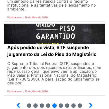
um símbolo da resistência contra o racismo
institucional e as tentativas de silenciamento no
ambiente...
Publicado em: 26 de Maio de 2026
Após pedido de vista, STF suspende
julgamento da Lei do Piso do Magistério
O Supremo Tribunal Federal (STF) suspendeu o
julgamento dos dois recursos extraordinários, com
repercussão geral, que envolvem a aplicação do
Piso Salarial Profissional Nacional do Magistério
(Lei 11.738/2008). A paralisação do julgamento se
deu por...
Publicado em: 25 de Maio de 2026
4
5
6
7
8
9
10
12