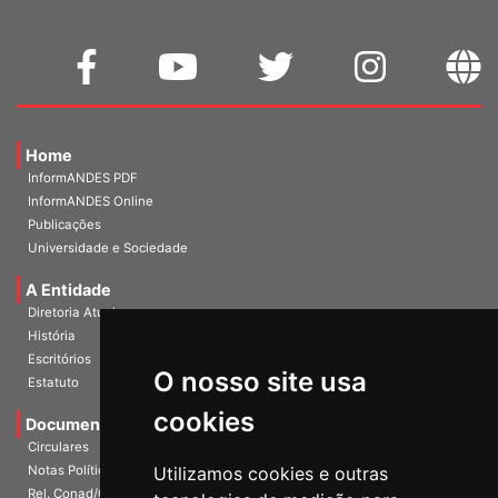
Home
InformANDES PDF
InformANDES Online
Publicações
Universidade e Sociedade
A Entidade
Diretoria Atual
História
Escritórios
Estatuto
O nosso site usa
Documentos
cookies
Circulares
Notas Políticas
Utilizamos cookies e outras
Rel. Conad/Congresso