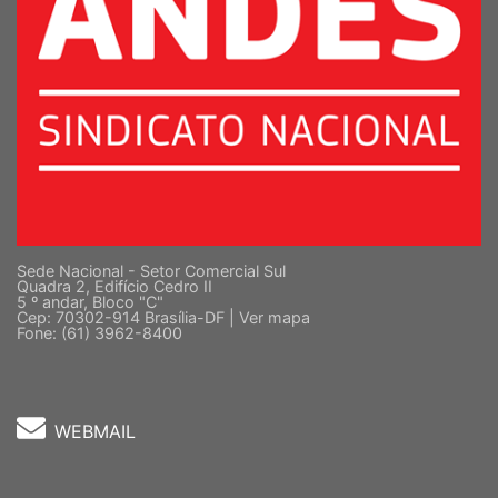
Sede Nacional - Setor Comercial Sul
Quadra 2, Edifício Cedro II
5 º andar, Bloco "C"
Cep: 70302-914 Brasília-DF |
Ver mapa
Fone: (61) 3962-8400
WEBMAIL