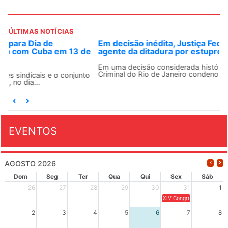
ÚLTIMAS NOTÍCIAS
Em decisão inédita, Justiça Federal condena ex-
agente da ditadura por estupro
Em uma decisão considerada histórica, a 2ª Vara Federal
Criminal do Rio de Janeiro condenou o...
EVENTOS
AGOSTO 2026
Dom
Seg
Ter
Qua
Qui
Sex
Sáb
26
27
28
29
30
31
1
XIV Congresso Brasileiro 
2
3
4
5
6
7
8