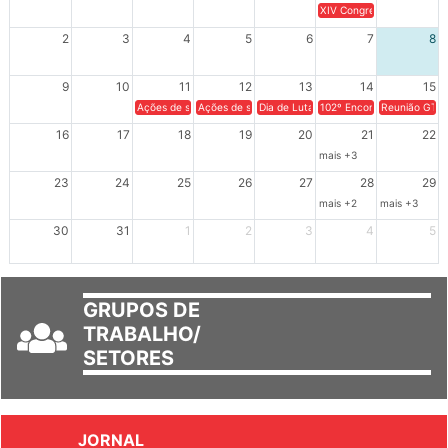
26
27
28
29
30
31
1
XIV Congresso Brasileiro 
2
3
4
5
6
7
8
9
10
11
12
13
14
15
Ações de solidariedade a Cuba no Rio Grande do Sul - 100 anos 
Ações de solidariedade a Cuba no Rio Grande do Su
Dia de Luta em Defesa de Cuba e da S
102º Encontro da Regional
Reunião GTPE
16
17
18
19
20
21
22
mais +3
23
24
25
26
27
28
29
mais +2
mais +3
30
31
1
2
3
4
5
GRUPOS DE
TRABALHO/
SETORES