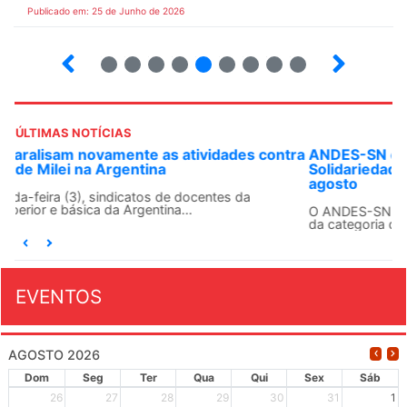
Publicado em: 25 de Junho de 2026
2
3
4
5
6
7
8
9
ÚLTIMAS NOTÍCIAS
ANDES-SN convoca docentes para Dia de
Solidariedade Internacionalista com Cuba em 13 de
agosto
O ANDES-SN conclama suas seções sindicais e o conjunto
da categoria docente a construírem, no dia...
EVENTOS
AGOSTO 2026
Dom
Seg
Ter
Qua
Qui
Sex
Sáb