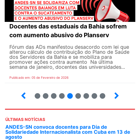
Docentes das estaduais da Bahia sofrem
com aumento abusivo do Planserv
Fórum das ADs manifestou desacordo com lei que
alterou cálculo de contribuição do Plano de Saúde
dos Servidores da Bahia e se mobiliza para
promover ações contra aumento Na última
semana de janeiro, docentes das universidades...
Publicado em: 05 de Fevereiro de 2026
17
18
19
20
21
22
23
24
25
ÚLTIMAS NOTÍCIAS
ANDES-SN convoca docentes para Dia de
Solidariedade Internacionalista com Cuba em 13 de
agosto