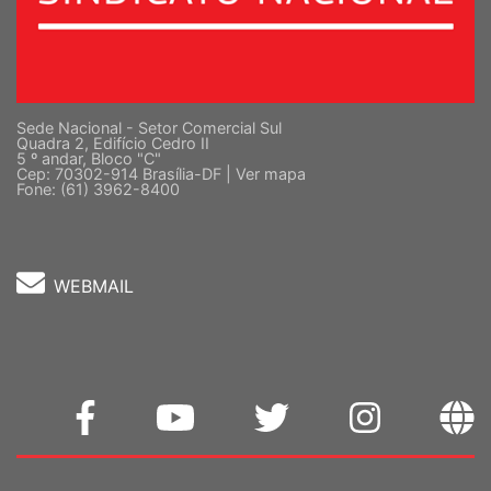
Sede Nacional - Setor Comercial Sul
Quadra 2, Edifício Cedro II
5 º andar, Bloco "C"
Cep: 70302-914 Brasília-DF |
Ver mapa
Fone: (61) 3962-8400
WEBMAIL