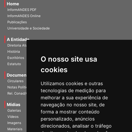
Home
InformANDES PDF
InformANDES Online
Publicações
Universidade e Sociedade
A Entidade
Diretoria Atual
História
O nosso site usa
Escritórios
Estatuto
cookies
Documentos
Circulares
Utilizamos cookies e outras
Notas Políticas
tecnologias de medição para
Rel. Conad/Congresso
melhorar a sua experiência de
navegação no nosso site, de
Mídias
Galerias
forma a mostrar conteúdo
Vídeos
personalizado, anúncios
Imagens
direcionados, analisar o tráfego
Materiais