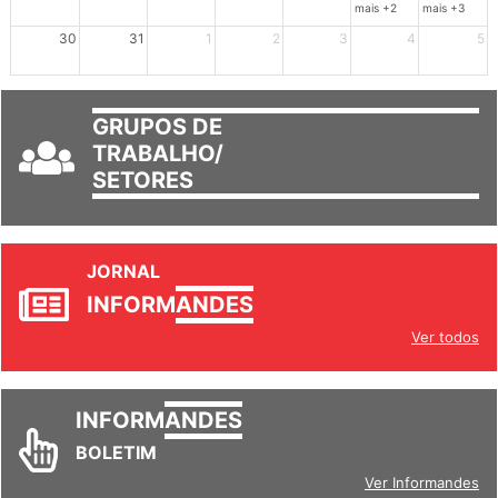
mais +2
mais +3
30
31
1
2
3
4
5
GRUPOS DE
TRABALHO/
SETORES
JORNAL
INFORM
ANDES
Ver todos
INFORM
ANDES
BOLETIM
Ver Informandes