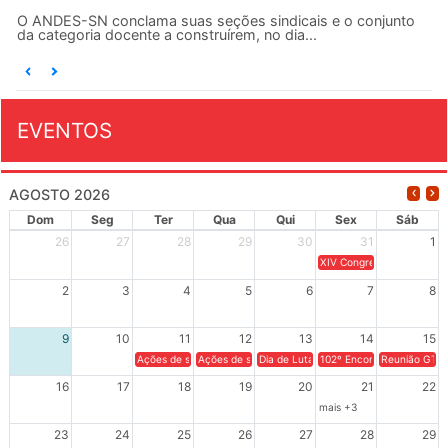
O ANDES-SN conclama suas seções sindicais e o conjunto
da categoria docente a construírem, no dia...
EVENTOS
AGOSTO 2026
Dom
Seg
Ter
Qua
Qui
Sex
Sáb
26
27
28
29
30
31
1
XIV Congresso Brasileiro 
2
3
4
5
6
7
8
9
10
11
12
13
14
15
Ações de solidariedade a Cuba no Rio Grande do Sul - 100 anos 
Ações de solidariedade a Cuba no Rio Grande do Su
Dia de Luta em Defesa de Cuba e da S
102º Encontro da Regional
Reunião GTPE
16
17
18
19
20
21
22
mais +3
23
24
25
26
27
28
29