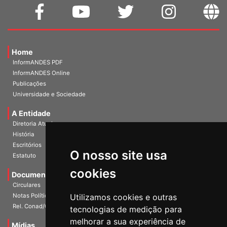
Home
InformANDES PDF
InformANDES Online
Publicações
Universidade e Sociedade
A Entidade
Diretoria Atual
História
O nosso site usa
Escritórios
Estatuto
cookies
Documentos
Circulares
Utilizamos cookies e outras
Notas Políticas
tecnologias de medição para
Rel. Conad/Congresso
melhorar a sua experiência de