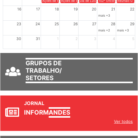
Ações de solidariedade a Cuba no Rio Grande do Sul - 100 anos 
Ações de solidariedade a Cuba no Rio Grande do Su
Dia de Luta em Defesa de Cuba e da S
102º Encontro da Regional
Reunião GTPE
16
17
18
19
20
21
22
mais +3
23
24
25
26
27
28
29
mais +2
mais +3
30
31
1
2
3
4
5
GRUPOS DE
TRABALHO/
SETORES
JORNAL
INFORM
ANDES
Ver todos