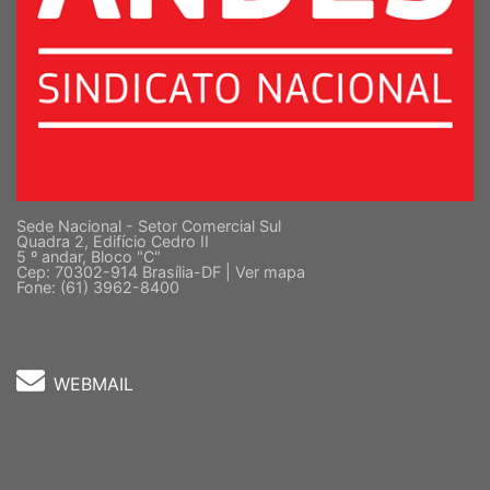
Sede Nacional - Setor Comercial Sul
Quadra 2, Edifício Cedro II
5 º andar, Bloco "C"
Cep: 70302-914 Brasília-DF |
Ver mapa
Fone: (61) 3962-8400
WEBMAIL