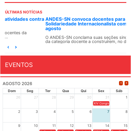
ÚLTIMAS NOTÍCIAS
ANDES-SN convoca docentes para Dia de
Solidariedade Internacionalista com Cuba em 13 de
agosto
O ANDES-SN conclama suas seções sindicais e o conjunto
da categoria docente a construírem, no dia...
EVENTOS
AGOSTO 2026
Dom
Seg
Ter
Qua
Qui
Sex
Sáb
26
27
28
29
30
31
1
XIV Congresso Brasileiro 
2
3
4
5
6
7
8
9
10
11
12
13
14
15