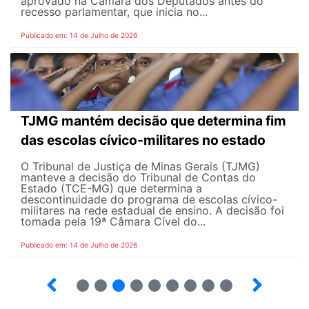
aprovado na Câmara dos Deputados antes do
recesso parlamentar, que inicia no...
Publicado em: 14 de Julho de 2026
TJMG mantém decisão que determina fim
das escolas cívico-militares no estado
O Tribunal de Justiça de Minas Gerais (TJMG)
manteve a decisão do Tribunal de Contas do
Estado (TCE-MG) que determina a
descontinuidade do programa de escolas cívico-
militares na rede estadual de ensino. A decisão foi
tomada pela 19ª Câmara Cível do...
Publicado em: 14 de Julho de 2026
2
3
4
5
6
7
8
9