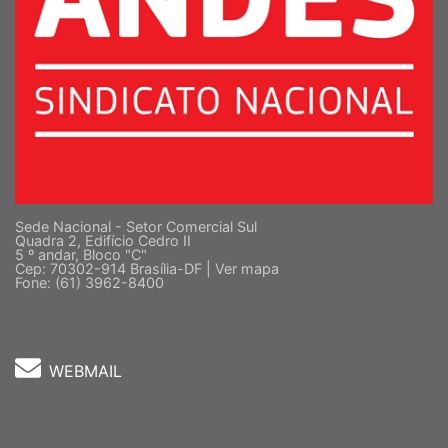
Sede Nacional - Setor Comercial Sul
Quadra 2, Edifício Cedro II
5 º andar, Bloco "C"
Cep: 70302-914 Brasília-DF |
Ver mapa
Fone: (61) 3962-8400
WEBMAIL