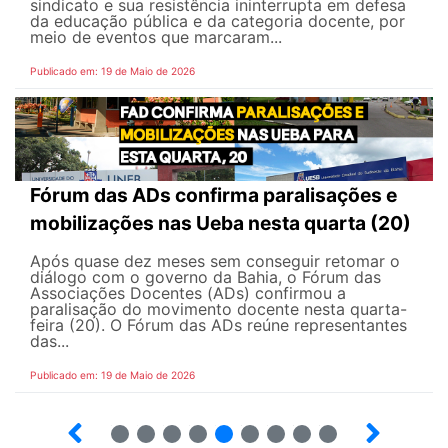
sindicato e sua resistência ininterrupta em defesa
da educação pública e da categoria docente, por
meio de eventos que marcaram...
Publicado em: 19 de Maio de 2026
Fórum das ADs confirma paralisações e
mobilizações nas Ueba nesta quarta (20)
Após quase dez meses sem conseguir retomar o
diálogo com o governo da Bahia, o Fórum das
Associações Docentes (ADs) confirmou a
paralisação do movimento docente nesta quarta-
feira (20). O Fórum das ADs reúne representantes
das...
Publicado em: 19 de Maio de 2026
5
6
7
8
9
10
12
13