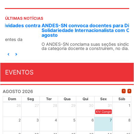
ÚLTIMAS NOTÍCIAS
ANDES-SN convoca docentes para Dia de
Solidariedade Internacionalista com Cuba em 13 de
agosto
O ANDES-SN conclama suas seções sindicais e o conjunto
da categoria docente a construírem, no dia...
EVENTOS
AGOSTO 2026
Dom
Seg
Ter
Qua
Qui
Sex
Sáb
26
27
28
29
30
31
1
XIV Congresso Brasileiro 
2
3
4
5
6
7
8