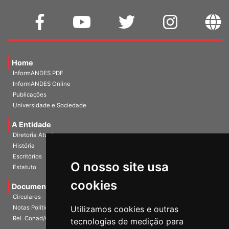
Home
InformANDES PDF
InformANDES Online
Publicações
Universidade e Sociedade
A Entidade
Diretoria Atual
História
O nosso site usa
Escritórios
Estatuto
cookies
Documentos
Circulares
Utilizamos cookies e outras
Notas Políticas
tecnologias de medição para
Rel. Conad/Congresso