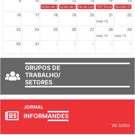
9
10
11
12
13
14
15
Ações de solidariedade a Cuba no Rio Grande do Sul - 100 anos 
Ações de solidariedade a Cuba no Rio Grande do Su
Dia de Luta em Defesa de Cuba e da S
102º Encontro da Regional
Reunião GTPE
16
17
18
19
20
21
22
mais +3
23
24
25
26
27
28
29
mais +2
mais +3
30
31
1
2
3
4
5
GRUPOS DE
TRABALHO/
SETORES
JORNAL
INFORM
ANDES
Ver todos