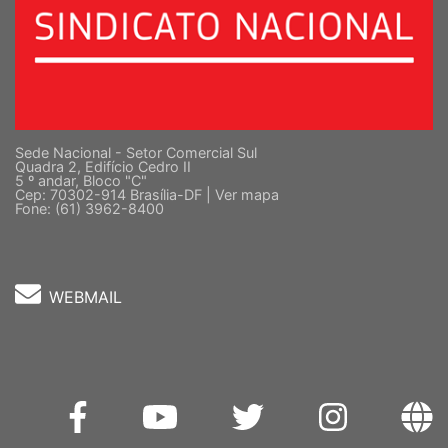
Sede Nacional - Setor Comercial Sul
Quadra 2, Edifício Cedro II
5 º andar, Bloco "C"
Cep: 70302-914 Brasília-DF |
Ver mapa
Fone: (61) 3962-8400
WEBMAIL