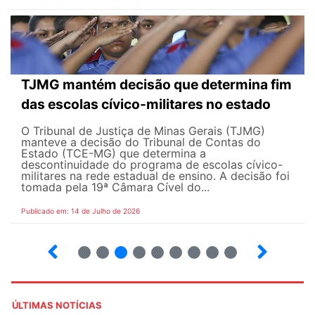
TJMG mantém decisão que determina fim
das escolas cívico-militares no estado
O Tribunal de Justiça de Minas Gerais (TJMG)
manteve a decisão do Tribunal de Contas do
Estado (TCE-MG) que determina a
descontinuidade do programa de escolas cívico-
militares na rede estadual de ensino. A decisão foi
tomada pela 19ª Câmara Cível do...
Publicado em: 14 de Julho de 2026
2
3
4
5
6
7
8
9
ÚLTIMAS NOTÍCIAS