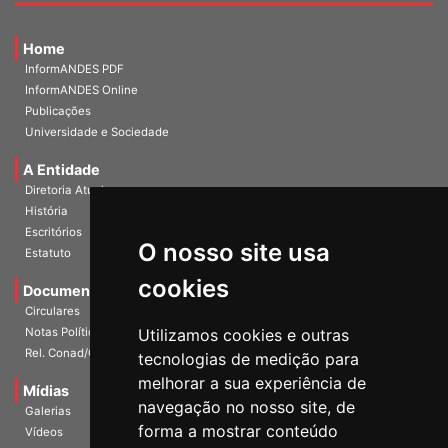
Home
InformANDES PDF
InformANDES Online
Publicações
Universidade e Sociedade
A Entidade
Diretoria Atual
História
O nosso site usa
Escritórios
Estatuto
cookies
Documentos
Circulares
Utilizamos cookies e outras
Notas Políticas
tecnologias de medição para
Rel. Conad/Congresso
melhorar a sua experiência de
navegação no nosso site, de
Mídias
Galerias
forma a mostrar conteúdo
Vídeos