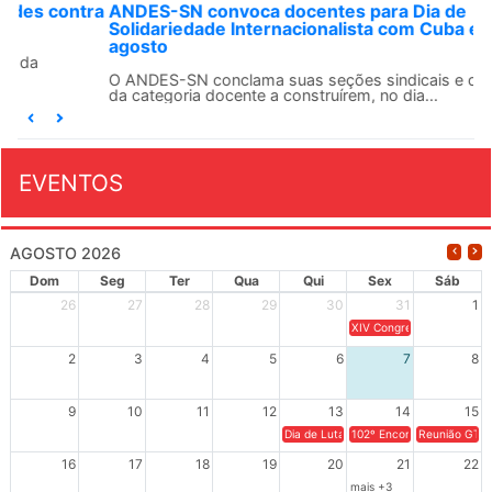
ANDES-SN convoca docentes para Dia de
Solidariedade Internacionalista com Cuba em 13 de
agosto
O ANDES-SN conclama suas seções sindicais e o conjunto
da categoria docente a construírem, no dia...
EVENTOS
AGOSTO 2026
Dom
Seg
Ter
Qua
Qui
Sex
Sáb
26
27
28
29
30
31
1
XIV Congresso Brasileiro 
2
3
4
5
6
7
8
9
10
11
12
13
14
15
Dia de Luta em Defesa de Cuba e da S
102º Encontro da Regional
Reunião GTPE
16
17
18
19
20
21
22