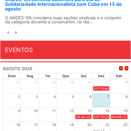
Solidariedade Internacionalista com Cuba em 13 de
agosto
O ANDES-SN conclama suas seções sindicais e o conjunto
da categoria docente a construírem, no dia...
EVENTOS
AGOSTO 2026
Dom
Seg
Ter
Qua
Qui
Sex
Sáb
26
27
28
29
30
31
1
XIV Congresso Brasileiro 
2
3
4
5
6
7
8
9
10
11
12
13
14
15
Dia de Luta em Defesa de Cuba e da S
102º Encontro da Regional
Reunião GTPE
16
17
18
19
20
21
22
mais +3