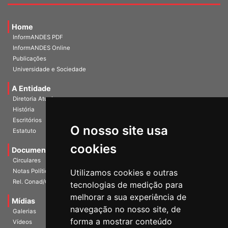
Home
InformANDES PDF
InformANDES Online
Publicações
Universidade e Sociedade
A Entidade
Diretoria Atual
História
Escritórios
O nosso site usa
Estatuto
cookies
Documentos
Circulares
Notas Políticas
Utilizamos cookies e outras
Rel. Conad/Congresso
tecnologias de medição para
melhorar a sua experiência de
Mídias
navegação no nosso site, de
Galerias
forma a mostrar conteúdo
Vídeos