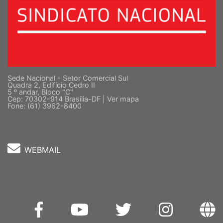
Sede Nacional - Setor Comercial Sul
Quadra 2, Edifício Cedro II
5 º andar, Bloco "C"
Cep: 70302-914 Brasília-DF |
Ver mapa
Fone: (61) 3962-8400
WEBMAIL