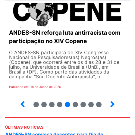
ANDES-SN reforça luta antirracista com
participação no XIV Copene
O ANDES-SN participará do XIV Congresso
Nacional de Pesquisadores(as) Negros(as)
(Copene), que ocorrerá entre os dias 28 e 31 de
julho, na Universidade de Brasília (UnB), em
Brasília (DF). Como parte das atividades da
campanha "Sou Docente Antirracista", o...
Publicado em: 18 de Junho de 2026
2
3
4
5
6
7
8
9
10
ÚLTIMAS NOTÍCIAS
ANDES-SN convoca docentes para Dia de