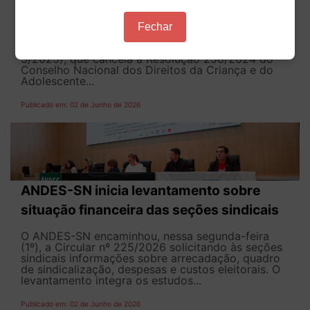
Em votação relâmpago e esvaziada, o Senado
Fechar
Federal aprovou em dois minutos, nesta terça-feira
(2), o Projeto de Decreto Legislativo (PDL
3/2025), que cancela a Resolução 258/2024 do
Conselho Nacional dos Direitos da Criança e do
Adolescente...
Publicado em: 02 de Junho de 2026
ANDES-SN inicia levantamento sobre
situação financeira das seções sindicais
O ANDES-SN encaminhou, nessa segunda-feira
(1º), a Circular nº 225/2026 solicitando às seções
sindicais informações sobre arrecadação, quadro
de sindicalização, despesas e custos eleitorais. O
levantamento integra os estudos...
Publicado em: 02 de Junho de 2026