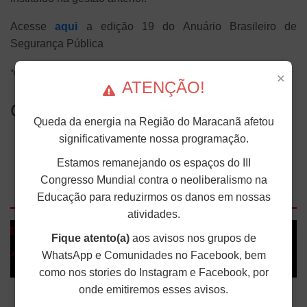
Acesse
aqui
a edição 19 do Anuário Brasileiro de
Segurança Pública
*com informações da Agência Brasil. Infográficos do FBSP
×
ATENÇÃO!
Compartilhe...
Queda da energia na Região do Maracanã afetou
significativamente nossa programação.
Estamos remanejando os espaços do III
Congresso Mundial contra o neoliberalismo na
Outras Notícias
Educação para reduzirmos os danos em nossas
atividades.
Fique atento(a)
aos avisos nos grupos de
WhatsApp e Comunidades no Facebook, bem
como nos stories do Instagram e Facebook, por
Em votação relâmpago, Senado aprova
onde emitiremos esses avisos.
PDL da Pedofilia e do Estupro