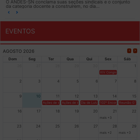
O ANDES-SN conclama suas seções sindicais e o conjunto
da categoria docente a construírem, no dia...
EVENTOS
AGOSTO 2026
Dom
Seg
Ter
Qua
Qui
Sex
Sáb
26
27
28
29
30
31
1
XIV Congresso Brasileiro 
2
3
4
5
6
7
8
9
10
11
12
13
14
15
Ações de solidariedade a Cuba no Rio Grande do Sul - 100 anos 
Ações de solidariedade a Cuba no Rio Grande do Su
Dia de Luta em Defesa de Cuba e da S
102º Encontro da Regional
Reunião GTPE
16
17
18
19
20
21
22
mais +3
23
24
25
26
27
28
29
mais +2
mais +3