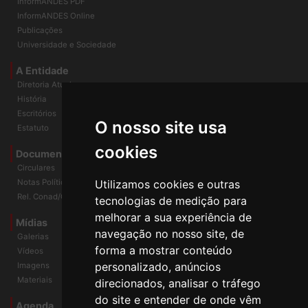
InformANDES PDF
InformANDES Online
Publicações
Universidade e Sociedade
A Entidade
Diretoria Atual
História
O nosso site usa
Escritórios
Estatuto
cookies
Documentos
Circulares
Utilizamos cookies e outras
Notas Políticas
tecnologias de medição para
Rel. Conad/Congresso
melhorar a sua experiência de
navegação no nosso site, de
Mídias
Galerias
forma a mostrar conteúdo
Vídeos
personalizado, anúncios
Imagens
direcionados, analisar o tráfego
Materiais
do site e entender de onde vêm