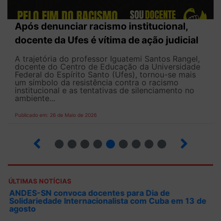
Após denunciar racismo institucional,
docente da Ufes é vítima de ação judicial
A trajetória do professor Iguatemi Santos Rangel,
docente do Centro de Educação da Universidade
Federal do Espírito Santo (Ufes), tornou-se mais
um símbolo da resistência contra o racismo
institucional e as tentativas de silenciamento no
ambiente...
Publicado em: 26 de Maio de 2026
4
5
6
7
8
9
10
12
ÚLTIMAS NOTÍCIAS
ANDES-SN convoca docentes para Dia de
Solidariedade Internacionalista com Cuba em 13 de
agosto