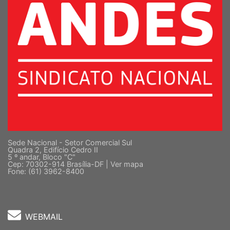
Sede Nacional - Setor Comercial Sul
Quadra 2, Edifício Cedro II
5 º andar, Bloco "C"
Cep: 70302-914 Brasília-DF |
Ver mapa
Fone: (61) 3962-8400
WEBMAIL