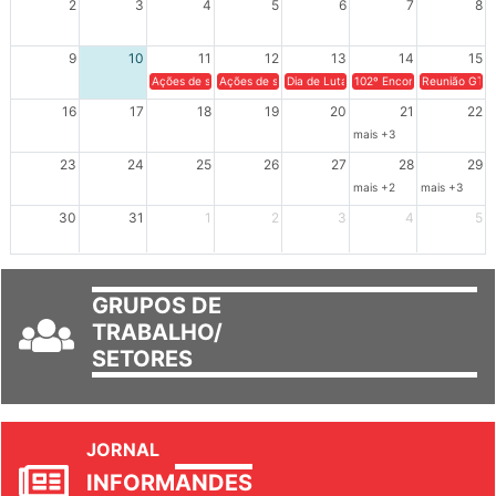
2
3
4
5
6
7
8
9
10
11
12
13
14
15
Ações de solidariedade a Cuba no Rio Grande do Sul - 100 anos 
Ações de solidariedade a Cuba no Rio Grande do Su
Dia de Luta em Defesa de Cuba e da S
102º Encontro da Regional
Reunião GTPE
16
17
18
19
20
21
22
mais +3
23
24
25
26
27
28
29
mais +2
mais +3
30
31
1
2
3
4
5
GRUPOS DE
TRABALHO/
SETORES
JORNAL
INFORM
ANDES