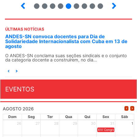
3
4
5
6
7
8
9
10
ÚLTIMAS NOTÍCIAS
ANDES-SN convoca docentes para Dia de
Solidariedade Internacionalista com Cuba em 13 de
agosto
O ANDES-SN conclama suas seções sindicais e o conjunto
da categoria docente a construírem, no dia...
EVENTOS
AGOSTO 2026
Dom
Seg
Ter
Qua
Qui
Sex
Sáb
26
27
28
29
30
31
1
XIV Congresso Brasileiro 