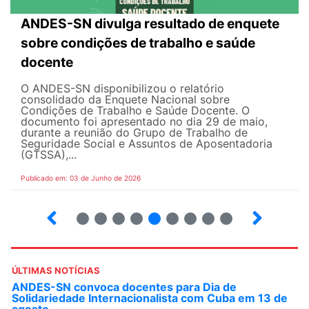
ANDES-SN divulga resultado de enquete
sobre condições de trabalho e saúde
docente
O ANDES-SN disponibilizou o relatório
consolidado da Enquete Nacional sobre
Condições de Trabalho e Saúde Docente. O
documento foi apresentado no dia 29 de maio,
durante a reunião do Grupo de Trabalho de
Seguridade Social e Assuntos de Aposentadoria
(GTSSA),...
Publicado em: 03 de Junho de 2026
3
4
5
6
7
8
9
10
ÚLTIMAS NOTÍCIAS
ANDES-SN convoca docentes para Dia de
Solidariedade Internacionalista com Cuba em 13 de