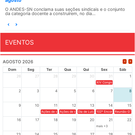
agosto
O ANDES-SN conclama suas seções sindicais e o conjunto
da categoria docente a construírem, no dia...
EVENTOS
AGOSTO 2026
Dom
Seg
Ter
Qua
Qui
Sex
Sáb
26
27
28
29
30
31
1
XIV Congresso Brasileiro 
2
3
4
5
6
7
8
9
10
11
12
13
14
15
Ações de solidariedade a Cuba no Rio Grande do Sul - 100 anos 
Ações de solidariedade a Cuba no Rio Grande do Su
Dia de Luta em Defesa de Cuba e da S
102º Encontro da Regional
Reunião GTPE
16
17
18
19
20
21
22
mais +3
23
24
25
26
27
28
29