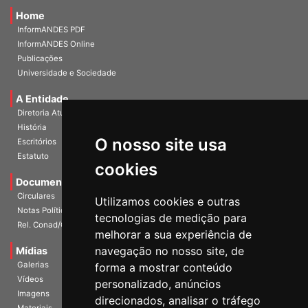
Home
InformANDES PDF
InformANDES Online
Publicações
Universidade e Sociedade
A Entidade
Diretoria Atual
História
O nosso site usa
Escritórios
Estatuto
cookies
Documentos
Circulares
Utilizamos cookies e outras
Notas Políticas
tecnologias de medição para
Rel. Conad/Congresso
melhorar a sua experiência de
navegação no nosso site, de
Mídias
Galerias
forma a mostrar conteúdo
Vídeos
personalizado, anúncios
Imagens
direcionados, analisar o tráfego