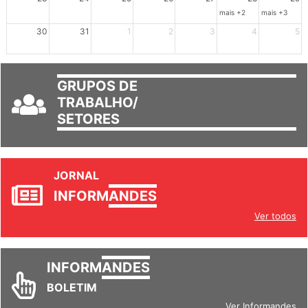
mais +2
mais +3
30
31
1
2
3
4
5
GRUPOS DE
TRABALHO/
SETORES
JORNAL
INFORM
ANDES
Ver todos
INFORM
ANDES
BOLETIM
Ver Informandes