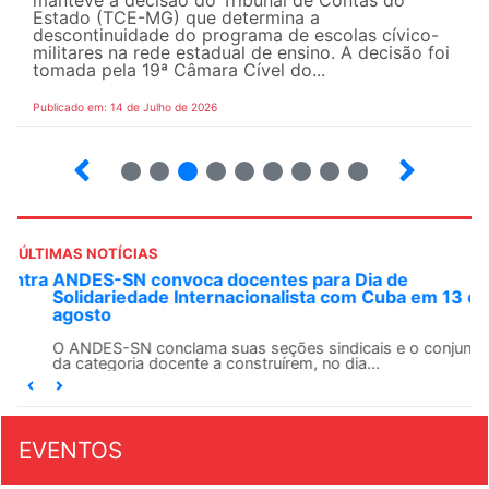
manteve a decisão do Tribunal de Contas do
Estado (TCE-MG) que determina a
descontinuidade do programa de escolas cívico-
militares na rede estadual de ensino. A decisão foi
tomada pela 19ª Câmara Cível do...
Publicado em: 14 de Julho de 2026
2
3
4
5
6
7
8
9
ÚLTIMAS NOTÍCIAS
ANDES-SN convoca docentes para Dia de
Solidariedade Internacionalista com Cuba em 13 de
agosto
O ANDES-SN conclama suas seções sindicais e o conjunto
da categoria docente a construírem, no dia...
EVENTOS