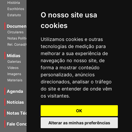
Diretoria Atual
História
O nosso site usa
Escritórios
Estatuto
cookies
Documentos
Circulares
Utilizamos cookies e outras
Notas Políticas
tecnologias de medição para
Rel. Conad/Congresso
melhorar a sua experiência de
navegação no nosso site, de
Mídias
Galerias
forma a mostrar conteúdo
Vídeos
personalizado, anúncios
Imagens
direcionados, analisar o tráfego
Materiais
do site e entender de onde vêm
os visitantes.
Agenda
Notícias
OK
Notas Técnicas
Alterar as minhas preferências
Fale Conocsco