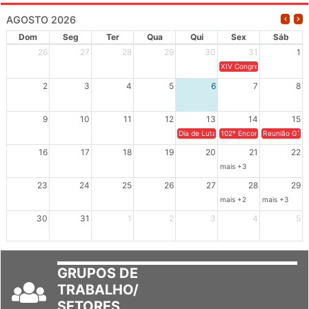
AGOSTO 2026
Dom
Seg
Ter
Qua
Qui
Sex
Sáb
26
27
28
29
30
31
1
XIV Congresso Brasileiro 
2
3
4
5
6
7
8
9
10
11
12
13
14
15
Dia de Luta em Defesa de Cuba e da S
102º Encontro da Regional
Reunião GTPE
16
17
18
19
20
21
22
mais +3
23
24
25
26
27
28
29
mais +2
mais +3
30
31
1
2
3
4
5
GRUPOS DE
TRABALHO/