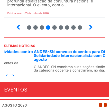
profunda atualização da conjuntura nacional e
internacional. O evento, com o...
Publicado em: 03 de Julho de 2026
2
3
4
5
6
7
8
9
ÚLTIMAS NOTÍCIAS
ANDES-SN convoca docentes para Dia de
Solidariedade Internacionalista com Cuba em 13 de
agosto
O ANDES-SN conclama suas seções sindicais e o conjunto
da categoria docente a construírem, no dia...
EVENTOS