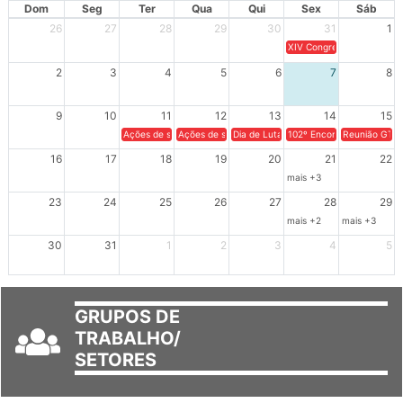
AGOSTO 2026
Dom
Seg
Ter
Qua
Qui
Sex
Sáb
26
27
28
29
30
31
1
XIV Congresso Brasileiro 
2
3
4
5
6
7
8
9
10
11
12
13
14
15
Ações de solidariedade a Cuba no Rio Grande do Sul - 100 anos 
Ações de solidariedade a Cuba no Rio Grande do Su
Dia de Luta em Defesa de Cuba e da S
102º Encontro da Regional
Reunião GTPE
16
17
18
19
20
21
22
mais +3
23
24
25
26
27
28
29
mais +2
mais +3
30
31
1
2
3
4
5
GRUPOS DE
TRABALHO/
SETORES