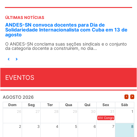
ÚLTIMAS NOTÍCIAS
ANDES-SN convoca docentes para Dia de
Solidariedade Internacionalista com Cuba em 13 de
agosto
O ANDES-SN conclama suas seções sindicais e o conjunto
da categoria docente a construírem, no dia...
EVENTOS
AGOSTO 2026
Dom
Seg
Ter
Qua
Qui
Sex
Sáb
26
27
28
29
30
31
1
XIV Congresso Brasileiro 
2
3
4
5
6
7
8