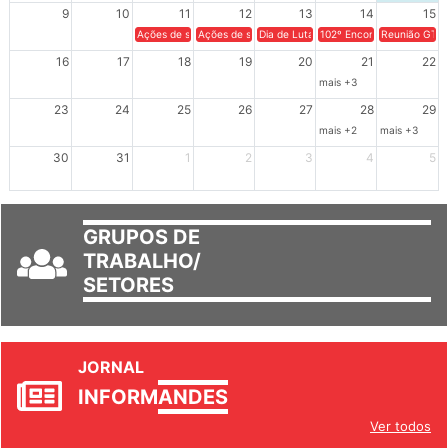
9
10
11
12
13
14
15
Ações de solidariedade a Cuba no Rio Grande do Sul - 100 anos 
Ações de solidariedade a Cuba no Rio Grande do Su
Dia de Luta em Defesa de Cuba e da S
102º Encontro da Regional
Reunião GTPE
16
17
18
19
20
21
22
mais +3
23
24
25
26
27
28
29
mais +2
mais +3
30
31
1
2
3
4
5
GRUPOS DE
TRABALHO/
SETORES
JORNAL
INFORM
ANDES
Ver todos