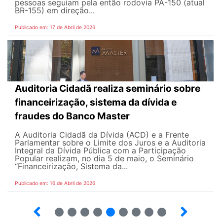
pessoas seguiam pela então rodovia PA-150 (atual
BR-155) em direção...
Publicado em: 17 de Abril de 2026
Auditoria Cidadã realiza seminário sobre
financeirização, sistema da dívida e
fraudes do Banco Master
A Auditoria Cidadã da Dívida (ACD) e a Frente
Parlamentar sobre o Limite dos Juros e a Auditoria
Integral da Dívida Pública com a Participação
Popular realizam, no dia 5 de maio, o Seminário
“Financeirização, Sistema da...
Publicado em: 16 de Abril de 2026
9
10
12
13
14
15
16
17