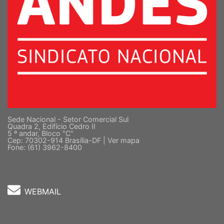
Sede Nacional - Setor Comercial Sul
Quadra 2, Edifício Cedro II
5 º andar, Bloco "C"
Cep: 70302-914 Brasília-DF |
Ver mapa
Fone: (61) 3962-8400
WEBMAIL