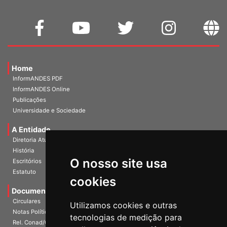
Home
InformANDES PDF
InformANDES Online
Publicações
Universidade e Sociedade
A Entidade
Diretoria Atual
História
O nosso site usa
Escritórios
Estatuto
cookies
Documentos
Circulares
Utilizamos cookies e outras
Notas Políticas
tecnologias de medição para
Rel. Conad/Congresso