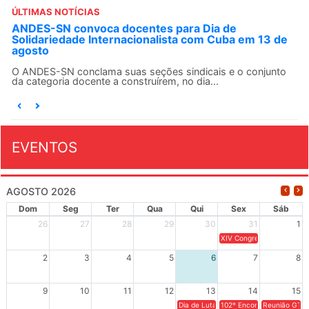
ÚLTIMAS NOTÍCIAS
ANDES-SN convoca docentes para Dia de
Solidariedade Internacionalista com Cuba em 13 de
agosto
O ANDES-SN conclama suas seções sindicais e o conjunto
da categoria docente a construírem, no dia...
EVENTOS
AGOSTO 2026
Dom
Seg
Ter
Qua
Qui
Sex
Sáb
26
27
28
29
30
31
1
XIV Congresso Brasileiro 
2
3
4
5
6
7
8
9
10
11
12
13
14
15
Dia de Luta em Defesa de Cuba e da S
102º Encontro da Regional
Reunião GTPE