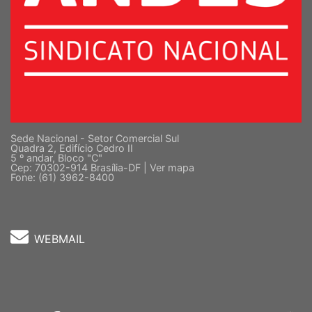
Sede Nacional - Setor Comercial Sul
Quadra 2, Edifício Cedro II
5 º andar, Bloco "C"
Cep: 70302-914 Brasília-DF |
Ver mapa
Fone: (61) 3962-8400
WEBMAIL