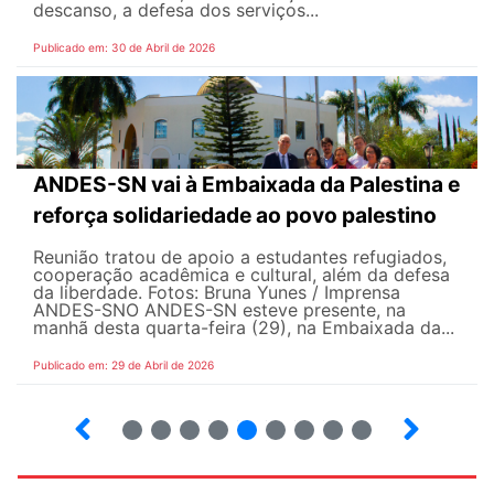
descanso, a defesa dos serviços...
Publicado em: 30 de Abril de 2026
ANDES-SN vai à Embaixada da Palestina e
reforça solidariedade ao povo palestino
Reunião tratou de apoio a estudantes refugiados,
cooperação acadêmica e cultural, além da defesa
da liberdade. Fotos: Bruna Yunes / Imprensa
ANDES-SN​​​ O ANDES-SN esteve presente, na
manhã desta quarta-feira (29), na Embaixada da...
Publicado em: 29 de Abril de 2026
7
8
9
10
12
13
14
15