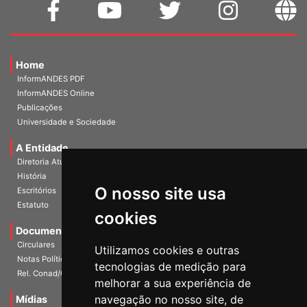
Home
InformANDES PDF
InformANDES Online
Publicações
Universidade e Sociedade
A Entidade
Diretoria Atual
História
O nosso site usa
Escritórios
Estatuto
cookies
Documentos
Circulares
Utilizamos cookies e outras
Notas Políticas
tecnologias de medição para
Rel. Conad/Congresso
melhorar a sua experiência de
navegação no nosso site, de
Mídias