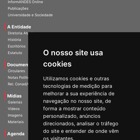
InformANDES PDF
InformANDES Online
Publicações
Universidade e Sociedade
A Entidade
Diretoria Atual
História
O nosso site usa
Escritórios
Estatuto
cookies
Documentos
Circulares
Utilizamos cookies e outras
Notas Políticas
tecnologias de medição para
Rel. Conad/Congresso
melhorar a sua experiência de
navegação no nosso site, de
Mídias
Galerias
forma a mostrar conteúdo
Vídeos
personalizado, anúncios
Imagens
direcionados, analisar o tráfego
Materiais
do site e entender de onde vêm
os visitantes.
Agenda