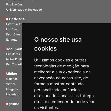
Publicações
Universidade e Sociedade
A Entidade
Diretoria Atual
História
Escritórios
Estatuto
O nosso site usa
Documentos
cookies
Circulares
Notas Políticas
Utilizamos cookies e outras
Rel. Conad/Congresso
tecnologias de medição para
Mídias
melhorar a sua experiência de
Galerias
navegação no nosso site, de
Vídeos
forma a mostrar conteúdo
Imagens
personalizado, anúncios
Materiais
direcionados, analisar o tráfego
Agenda
do site e entender de onde vêm
os visitantes.
Notícias