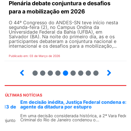
Plenária debate conjuntura e desafios
para a mobilização em 2026
O 44º Congresso do ANDES-SN teve início nesta
segunda-feira (2), no Campus Ondina da
Universidade Federal da Bahia (UFBA), em
Salvador (BA). Na noite do primeiro dia, as e os
participantes debateram a conjuntura nacional e
internacional e os desafios para a mobilização,...
Publicado em: 03 de Março de 2026
14
15
16
17
18
19
20
21
22
ÚLTIMAS NOTÍCIAS
Em decisão inédita, Justiça Federal condena ex-
agente da ditadura por estupro
Em uma decisão considerada histórica, a 2ª Vara Federal
Criminal do Rio de Janeiro condenou o...