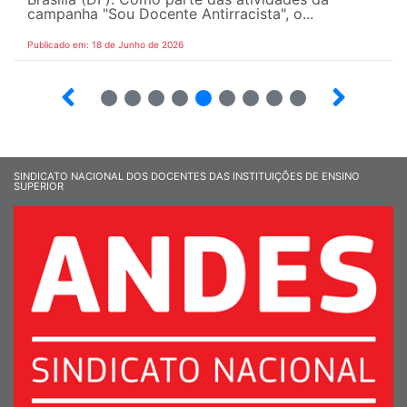
campanha "Sou Docente Antirracista", o...
Publicado em: 18 de Junho de 2026
2
3
4
5
6
7
8
9
10
SINDICATO NACIONAL DOS DOCENTES DAS INSTITUIÇÕES DE ENSINO
SUPERIOR