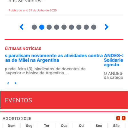
dos Servidores...
Publicado em: 21 de Julho de 2026
2
3
4
5
6
7
8
9
ÚLTIMAS NOTÍCIAS
ANDES-SN convoca docentes para Dia de
Solidariedade Internacionalista com Cuba em 13 de
agosto
O ANDES-SN conclama suas seções sindicais e o conjunto
da categoria docente a construírem, no dia...
EVENTOS
AGOSTO 2026