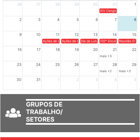
Dom
Seg
Ter
Qua
Qui
Sex
Sáb
26
27
28
29
30
31
1
XIV Congresso Brasileiro 
2
3
4
5
6
7
8
9
10
11
12
13
14
15
Ações de solidariedade a Cuba no Rio Grande do Sul - 100 anos 
Ações de solidariedade a Cuba no Rio Grande do Su
Dia de Luta em Defesa de Cuba e da S
102º Encontro da Regional
Reunião GTPE
16
17
18
19
20
21
22
mais +3
23
24
25
26
27
28
29
mais +2
mais +3
30
31
1
2
3
4
5
GRUPOS DE
TRABALHO/
SETORES