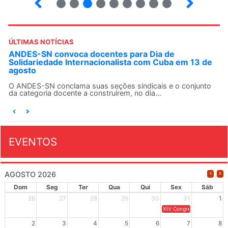
ÚLTIMAS NOTÍCIAS
ANDES-SN convoca docentes para Dia de
Solidariedade Internacionalista com Cuba em 13 de
agosto
O ANDES-SN conclama suas seções sindicais e o conjunto
da categoria docente a construírem, no dia...
EVENTOS
AGOSTO 2026
Dom
Seg
Ter
Qua
Qui
Sex
Sáb
26
27
28
29
30
31
1
XIV Congresso Brasileiro 
2
3
4
5
6
7
8