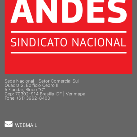
Sede Nacional - Setor Comercial Sul
Quadra 2, Edifício Cedro II
5 º andar, Bloco "C"
Cep: 70302-914 Brasília-DF |
Ver mapa
Fone: (61) 3962-8400
WEBMAIL