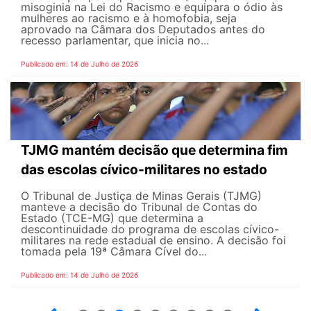
misoginia na Lei do Racismo e equipara o ódio às
mulheres ao racismo e à homofobia, seja
aprovado na Câmara dos Deputados antes do
recesso parlamentar, que inicia no...
Publicado em: 14 de Julho de 2026
TJMG mantém decisão que determina fim
das escolas cívico-militares no estado
O Tribunal de Justiça de Minas Gerais (TJMG)
manteve a decisão do Tribunal de Contas do
Estado (TCE-MG) que determina a
descontinuidade do programa de escolas cívico-
militares na rede estadual de ensino. A decisão foi
tomada pela 19ª Câmara Cível do...
Publicado em: 14 de Julho de 2026
2
3
4
5
6
7
8
9