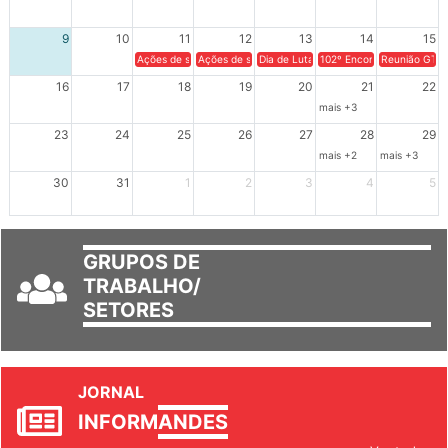
9
10
11
12
13
14
15
Ações de solidariedade a Cuba no Rio Grande do Sul - 100 anos 
Ações de solidariedade a Cuba no Rio Grande do Su
Dia de Luta em Defesa de Cuba e da S
102º Encontro da Regional
Reunião GTPE
16
17
18
19
20
21
22
mais +3
23
24
25
26
27
28
29
mais +2
mais +3
30
31
1
2
3
4
5
GRUPOS DE
TRABALHO/
SETORES
JORNAL
INFORM
ANDES