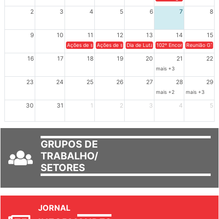
2
3
4
5
6
7
8
9
10
11
12
13
14
15
Ações de solidariedade a Cuba no Rio Grande do Sul - 100 anos 
Ações de solidariedade a Cuba no Rio Grande do Su
Dia de Luta em Defesa de Cuba e da S
102º Encontro da Regional
Reunião GTPE
16
17
18
19
20
21
22
mais +3
23
24
25
26
27
28
29
mais +2
mais +3
30
31
1
2
3
4
5
GRUPOS DE
TRABALHO/
SETORES
JORNAL