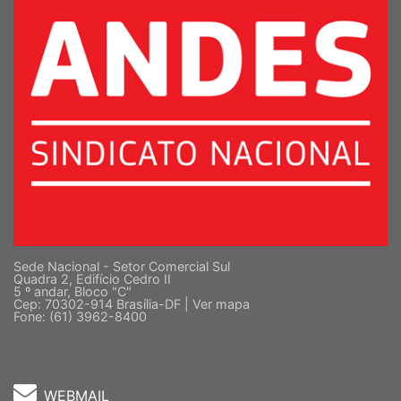
Sede Nacional - Setor Comercial Sul
Quadra 2, Edifício Cedro II
5 º andar, Bloco "C"
Cep: 70302-914 Brasília-DF |
Ver mapa
Fone: (61) 3962-8400
WEBMAIL