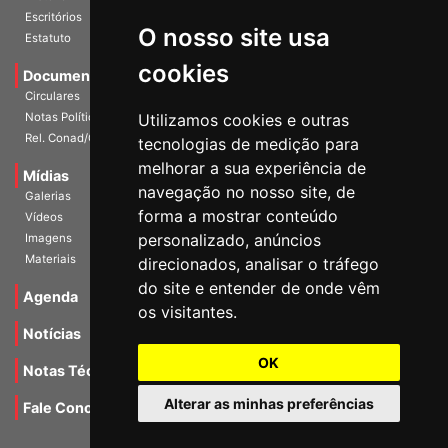
Escritórios
O nosso site usa
Estatuto
cookies
Documentos
Circulares
Notas Políticas
Utilizamos cookies e outras
Rel. Conad/Congresso
tecnologias de medição para
melhorar a sua experiência de
Mídias
navegação no nosso site, de
Galerias
forma a mostrar conteúdo
Vídeos
personalizado, anúncios
Imagens
Materiais
direcionados, analisar o tráfego
do site e entender de onde vêm
Agenda
os visitantes.
Notícias
OK
Notas Técnicas
Alterar as minhas preferências
Fale Conocsco
MANTIDO POR Camaleão Soft