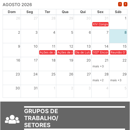
AGOSTO 2026
Dom
Seg
Ter
Qua
Qui
Sex
Sáb
26
27
28
29
30
31
1
XIV Congresso Brasileiro 
2
3
4
5
6
7
8
9
10
11
12
13
14
15
Ações de solidariedade a Cuba no Rio Grande do Sul - 100 anos 
Ações de solidariedade a Cuba no Rio Grande do Su
Dia de Luta em Defesa de Cuba e da S
102º Encontro da Regional
Reunião GTPE
16
17
18
19
20
21
22
mais +3
23
24
25
26
27
28
29
mais +2
mais +3
30
31
1
2
3
4
5
GRUPOS DE
TRABALHO/
SETORES