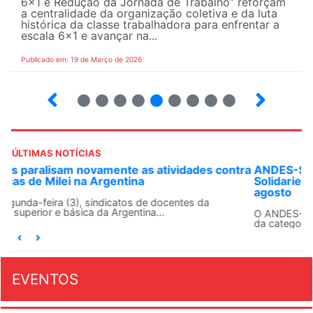
6×1 e Redução da Jornada de Trabalho” reforçam
a centralidade da organização coletiva e da luta
histórica da classe trabalhadora para enfrentar a
escala 6x1 e avançar na...
Publicado em: 19 de Março de 2026
12
13
14
15
16
17
18
19
20
ÚLTIMAS NOTÍCIAS
ra
ANDES-SN convoca docentes para Dia de
Solidariedade Internacionalista com Cuba em 13 de
agosto
O ANDES-SN conclama suas seções sindicais e o conjunto
da categoria docente a construírem, no dia...
EVENTOS