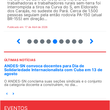
trabalhadoras e trabalhadores rurais sem-terra foi
interrompida a tiros na Curva do S, em Eldorado
dos Carajás, no sudeste do Pará. Cerca de 1.500
pessoas seguiam pela então rodovia PA-150 (atual
BR-155) em direção...
Publicado em: 17 de Abril de 2026
9
10
12
13
14
15
16
17
ÚLTIMAS NOTÍCIAS
ANDES-SN convoca docentes para Dia de
Solidariedade Internacionalista com Cuba em 13 de
agosto
O ANDES-SN conclama suas seções sindicais e o conjunto
da categoria docente a construírem, no dia...
EVENTOS