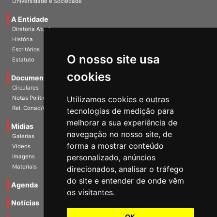
Universidade e Sociedade
A Entidade
Diretoria Atual
História
O nosso site usa
Escritórios
Estatuto
cookies
Documentos
Circulares
Utilizamos cookies e outras
Notas Políticas
tecnologias de medição para
Rel. Conad/Congresso
melhorar a sua experiência de
navegação no nosso site, de
Mídias
Galerias
forma a mostrar conteúdo
Vídeos
personalizado, anúncios
Imagens
direcionados, analisar o tráfego
Materiais
do site e entender de onde vêm
os visitantes.
Agenda
Notícias
OK