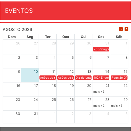
EVENTOS
AGOSTO 2026
Dom
Seg
Ter
Qua
Qui
Sex
Sáb
26
27
28
29
30
31
1
XIV Congresso Brasileiro 
2
3
4
5
6
7
8
9
10
11
12
13
14
15
Ações de solidariedade a Cuba no Rio Grande do Sul - 100 anos 
Ações de solidariedade a Cuba no Rio Grande do Su
Dia de Luta em Defesa de Cuba e da S
102º Encontro da Regional
Reunião GTPE
16
17
18
19
20
21
22
mais +3
23
24
25
26
27
28
29
mais +2
mais +3
30
31
1
2
3
4
5