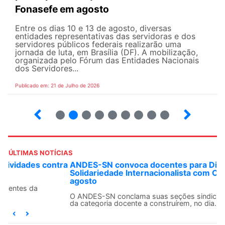
Fonasefe em agosto
Entre os dias 10 e 13 de agosto, diversas
entidades representativas das servidoras e dos
servidores públicos federais realizarão uma
jornada de luta, em Brasília (DF). A mobilização,
organizada pelo Fórum das Entidades Nacionais
dos Servidores...
Publicado em: 21 de Julho de 2026
2
3
4
5
6
7
8
9
ÚLTIMAS NOTÍCIAS
ANDES-SN convoca docentes para Dia de
Solidariedade Internacionalista com Cuba em 13 de
agosto
O ANDES-SN conclama suas seções sindicais e o conjunto
da categoria docente a construírem, no dia...