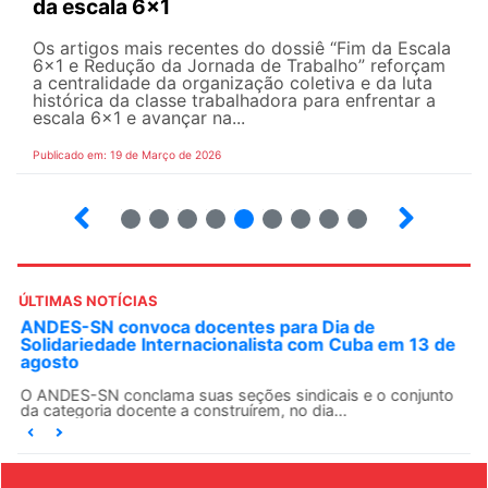
da escala 6x1
Os artigos mais recentes do dossiê “Fim da Escala
6×1 e Redução da Jornada de Trabalho” reforçam
a centralidade da organização coletiva e da luta
histórica da classe trabalhadora para enfrentar a
escala 6x1 e avançar na...
Publicado em: 19 de Março de 2026
12
13
14
15
16
17
18
19
20
ÚLTIMAS NOTÍCIAS
ANDES-SN convoca docentes para Dia de
Solidariedade Internacionalista com Cuba em 13 de
agosto
O ANDES-SN conclama suas seções sindicais e o conjunto
da categoria docente a construírem, no dia...