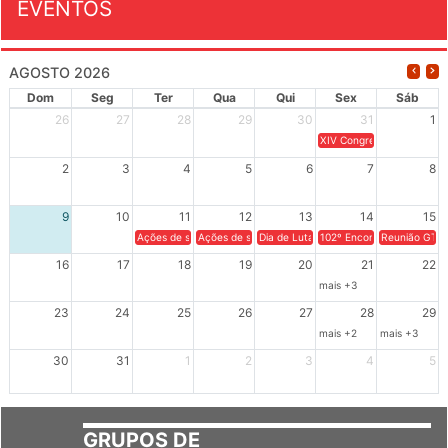
EVENTOS
AGOSTO 2026
Dom
Seg
Ter
Qua
Qui
Sex
Sáb
26
27
28
29
30
31
1
XIV Congresso Brasileiro 
2
3
4
5
6
7
8
9
10
11
12
13
14
15
Ações de solidariedade a Cuba no Rio Grande do Sul - 100 anos 
Ações de solidariedade a Cuba no Rio Grande do Su
Dia de Luta em Defesa de Cuba e da S
102º Encontro da Regional
Reunião GTPE
16
17
18
19
20
21
22
mais +3
23
24
25
26
27
28
29
mais +2
mais +3
30
31
1
2
3
4
5