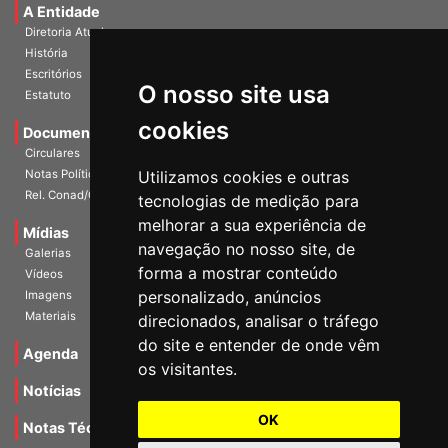
A Entidade
Diretoria Atual
História
O nosso site usa
Escritórios
Estatuto
cookies
Documentos
Circulares
Utilizamos cookies e outras
Notas Políticas
tecnologias de medição para
Rel. Conad/Congresso
melhorar a sua experiência de
navegação no nosso site, de
Mídias
Galerias
forma a mostrar conteúdo
Vídeos
personalizado, anúncios
Imagens
direcionados, analisar o tráfego
Materiais
do site e entender de onde vêm
os visitantes.
Agenda
Notícias
OK
Notas Técnicas