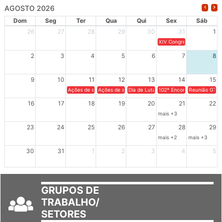
AGOSTO 2026
Dom
Seg
Ter
Qua
Qui
Sex
Sáb
26
27
28
29
30
31
1
XIV Congresso Brasileiro 
2
3
4
5
6
7
8
9
10
11
12
13
14
15
Ações de solidariedade a Cuba no Rio Grande do Sul - 100 anos 
Ações de solidariedade a Cuba no Rio Grande do Su
Dia de Luta em Defesa de Cuba e da S
102º Encontro da Regional
Reunião GTPE
16
17
18
19
20
21
22
mais +3
23
24
25
26
27
28
29
mais +2
mais +3
30
31
1
2
3
4
5
GRUPOS DE
TRABALHO/
SETORES