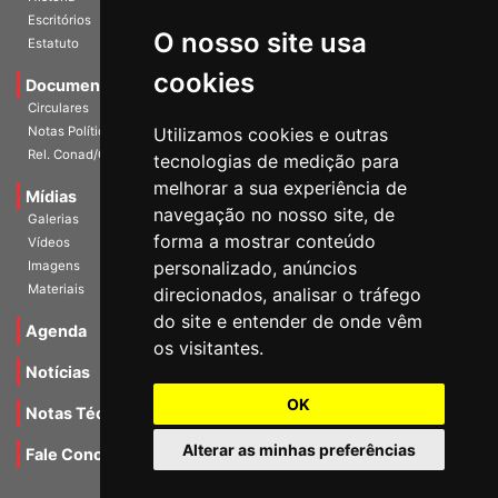
Escritórios
O nosso site usa
Estatuto
cookies
Documentos
Circulares
Notas Políticas
Utilizamos cookies e outras
Rel. Conad/Congresso
tecnologias de medição para
melhorar a sua experiência de
Mídias
navegação no nosso site, de
Galerias
forma a mostrar conteúdo
Vídeos
personalizado, anúncios
Imagens
Materiais
direcionados, analisar o tráfego
do site e entender de onde vêm
Agenda
os visitantes.
Notícias
OK
Notas Técnicas
Alterar as minhas preferências
Fale Conocsco
MANTIDO POR Camaleão Soft