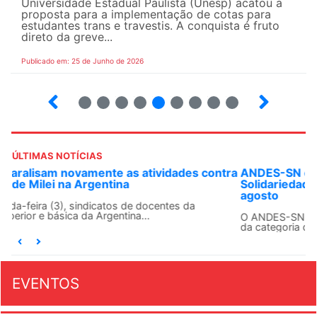
Universidade Estadual Paulista (Unesp) acatou a
proposta para a implementação de cotas para
estudantes trans e travestis. A conquista é fruto
direto da greve...
Publicado em: 25 de Junho de 2026
2
3
4
5
6
7
8
9
ÚLTIMAS NOTÍCIAS
ra
ANDES-SN convoca docentes para Dia de
Solidariedade Internacionalista com Cuba em 13 de
agosto
O ANDES-SN conclama suas seções sindicais e o conjunto
da categoria docente a construírem, no dia...
EVENTOS