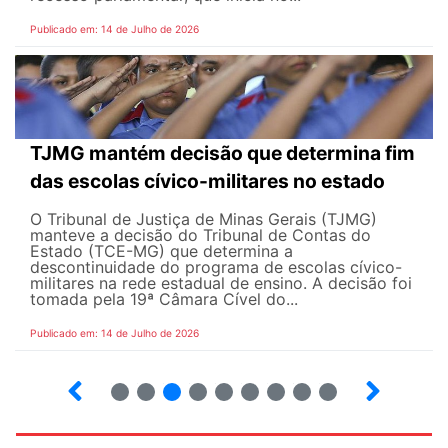
Publicado em: 14 de Julho de 2026
TJMG mantém decisão que determina fim
das escolas cívico-militares no estado
O Tribunal de Justiça de Minas Gerais (TJMG)
manteve a decisão do Tribunal de Contas do
Estado (TCE-MG) que determina a
descontinuidade do programa de escolas cívico-
militares na rede estadual de ensino. A decisão foi
tomada pela 19ª Câmara Cível do...
Publicado em: 14 de Julho de 2026
2
3
4
5
6
7
8
9