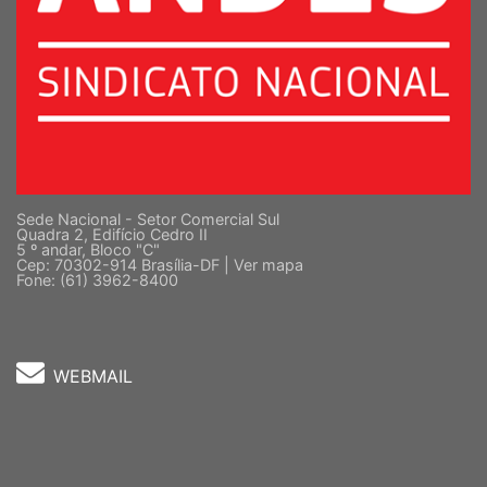
Sede Nacional - Setor Comercial Sul
Quadra 2, Edifício Cedro II
5 º andar, Bloco "C"
Cep: 70302-914 Brasília-DF |
Ver mapa
Fone: (61) 3962-8400
WEBMAIL