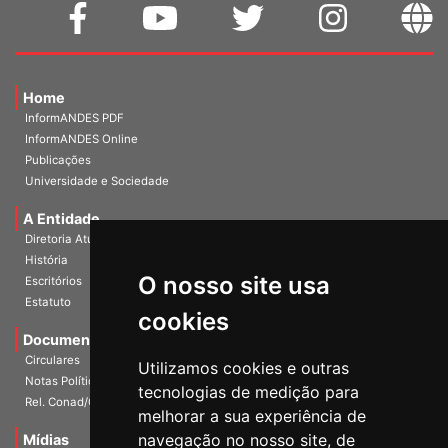
Home
InformANDES PDF
InformANDES Online
Publicações
Universidade e Sociedade
A Entidade
Diretoria Atual
História
O nosso site usa
Escritórios
Estatuto
cookies
Documentos
Circulares
Utilizamos cookies e outras
Notas Políticas
tecnologias de medição para
Rel. Conad/Congresso
melhorar a sua experiência de
navegação no nosso site, de
Mídias