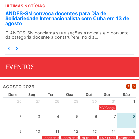
ÚLTIMAS NOTÍCIAS
ANDES-SN convoca docentes para Dia de
Solidariedade Internacionalista com Cuba em 13 de
agosto
O ANDES-SN conclama suas seções sindicais e o conjunto
da categoria docente a construírem, no dia...
EVENTOS
AGOSTO 2026
Dom
Seg
Ter
Qua
Qui
Sex
Sáb
26
27
28
29
30
31
1
XIV Congresso Brasileiro 
2
3
4
5
6
7
8
9
10
11
12
13
14
15
Ações de solidariedade a Cuba no Rio Grande do Sul - 100 anos 
Ações de solidariedade a Cuba no Rio Grande do Su
Dia de Luta em Defesa de Cuba e da S
102º Encontro da Regional
Reunião GTPE