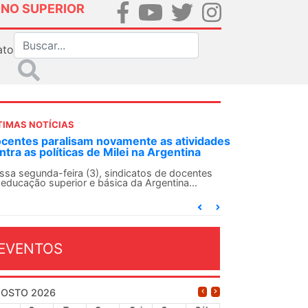
INO SUPERIOR
ato
TIMAS NOTÍCIAS
DES-SN convoca docentes para Dia de
lidariedade Internacionalista com Cuba em
 de agosto
ANDES-SN conclama suas seções sindicais e o
njunto da categoria docente a construírem, no
...
EVENTOS