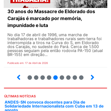
30 anos do Massacre de Eldorado dos
Carajás é marcado por memória,
impunidade e luta
No dia 17 de abril de 1996, uma marcha de
trabalhadoras e trabalhadores rurais sem-terra foi
interrompida a tiros na Curva do S, em Eldorado
dos Carajás, no sudeste do Pará. Cerca de 1.500
pessoas seguiam pela então rodovia PA-150 (atual
BR-155) em direção...
Publicado em: 17 de Abril de 2026
9
10
12
13
14
15
16
17
ÚLTIMAS NOTÍCIAS
ANDES-SN convoca docentes para Dia de
Solidariedade Internacionalista com Cuba em 13 de
agosto