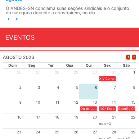
O ANDES-SN conclama suas seções sindicais e o conjunto
da categoria docente a construírem, no dia...
EVENTOS
AGOSTO 2026
Dom
Seg
Ter
Qua
Qui
Sex
Sáb
26
27
28
29
30
31
1
XIV Congresso Brasileiro 
2
3
4
5
6
7
8
9
10
11
12
13
14
15
Dia de Luta em Defesa de Cuba e da S
102º Encontro da Regional
Reunião GTPE
16
17
18
19
20
21
22
mais +3
23
24
25
26
27
28
29