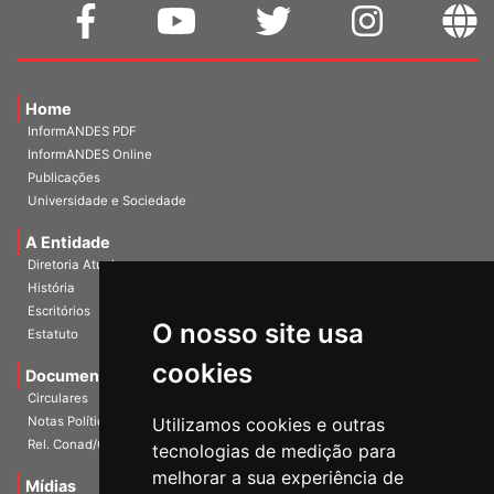
Home
InformANDES PDF
InformANDES Online
Publicações
Universidade e Sociedade
A Entidade
Diretoria Atual
História
Escritórios
Estatuto
O nosso site usa
Documentos
cookies
Circulares
Notas Políticas
Utilizamos cookies e outras
Rel. Conad/Congresso
tecnologias de medição para
Mídias
melhorar a sua experiência de
Galerias