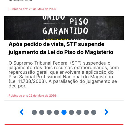
Publicado em: 26 de Maio de 2026
Após pedido de vista, STF suspende
julgamento da Lei do Piso do Magistério
O Supremo Tribunal Federal (STF) suspendeu o
julgamento dos dois recursos extraordinários, com
repercussão geral, que envolvem a aplicação do
Piso Salarial Profissional Nacional do Magistério
(Lei 11.738/2008). A paralisação do julgamento se
deu por...
Publicado em: 25 de Maio de 2026
4
5
6
7
8
9
10
12