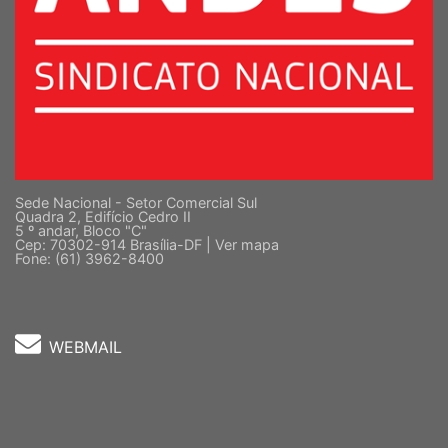
Sede Nacional - Setor Comercial Sul
Quadra 2, Edifício Cedro II
5 º andar, Bloco "C"
Cep: 70302-914 Brasília-DF |
Ver mapa
Fone: (61) 3962-8400
WEBMAIL