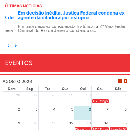
ÚLTIMAS NOTÍCIAS
Em decisão inédita, Justiça Federal condena ex-
agente da ditadura por estupro
Em uma decisão considerada histórica, a 2ª Vara Federal
Criminal do Rio de Janeiro condenou o...
EVENTOS
AGOSTO 2026
Dom
Seg
Ter
Qua
Qui
Sex
Sáb
26
27
28
29
30
31
1
XIV Congresso Brasileiro 
2
3
4
5
6
7
8
9
10
11
12
13
14
15
Dia de Luta em Defesa de Cuba e da S
102º Encontro da Regional
Reunião GTPE