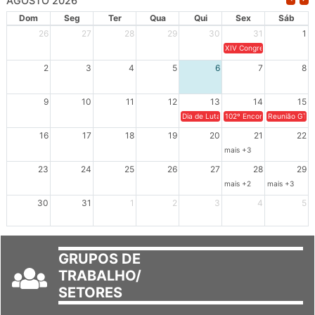
Dom
Seg
Ter
Qua
Qui
Sex
Sáb
26
27
28
29
30
31
1
XIV Congresso Brasileiro 
2
3
4
5
6
7
8
9
10
11
12
13
14
15
Dia de Luta em Defesa de Cuba e da S
102º Encontro da Regional
Reunião GTPE
16
17
18
19
20
21
22
mais +3
23
24
25
26
27
28
29
mais +2
mais +3
30
31
1
2
3
4
5
GRUPOS DE
TRABALHO/
SETORES