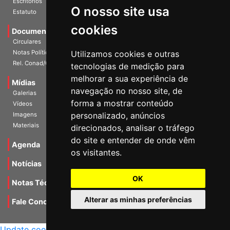
Estatuto
O nosso site usa
Documentos
cookies
Circulares
Notas Políticas
Utilizamos cookies e outras
Rel. Conad/Congresso
tecnologias de medição para
Mídias
melhorar a sua experiência de
Galerias
navegação no nosso site, de
Vídeos
forma a mostrar conteúdo
Imagens
personalizado, anúncios
Materiais
direcionados, analisar o tráfego
Agenda
do site e entender de onde vêm
os visitantes.
Notícias
Notas Técnicas
OK
Fale Conocsco
Alterar as minhas preferências
MANTIDO POR Camaleão Soft
Update cookies preferences