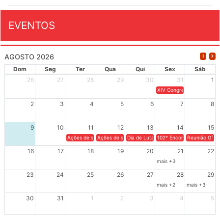
EVENTOS
AGOSTO 2026
Dom
Seg
Ter
Qua
Qui
Sex
Sáb
26
27
28
29
30
31
1
XIV Congresso Brasileiro 
2
3
4
5
6
7
8
9
10
11
12
13
14
15
Ações de solidariedade a Cuba no Rio Grande do Sul - 100 anos 
Ações de solidariedade a Cuba no Rio Grande do Su
Dia de Luta em Defesa de Cuba e da S
102º Encontro da Regional
Reunião GTPE
16
17
18
19
20
21
22
mais +3
23
24
25
26
27
28
29
mais +2
mais +3
30
31
1
2
3
4
5