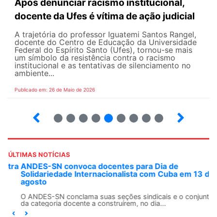
Após denunciar racismo institucional,
docente da Ufes é vítima de ação judicial
A trajetória do professor Iguatemi Santos Rangel,
docente do Centro de Educação da Universidade
Federal do Espírito Santo (Ufes), tornou-se mais
um símbolo da resistência contra o racismo
institucional e as tentativas de silenciamento no
ambiente...
Publicado em: 26 de Maio de 2026
4
5
6
7
8
9
10
12
ÚLTIMAS NOTÍCIAS
ANDES-SN convoca docentes para Dia de
Solidariedade Internacionalista com Cuba em 13 de
agosto
O ANDES-SN conclama suas seções sindicais e o conjunto
da categoria docente a construírem, no dia...