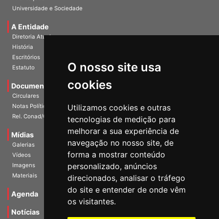
Publicações
Universidade e Sociedade
A Entidade
Diretoria Atual
História
O nosso site usa
Escritórios
Estatuto
cookies
Documentos
Circulares
Utilizamos cookies e outras
Notas Políticas
tecnologias de medição para
Rel. Conad/Congresso
melhorar a sua experiência de
navegação no nosso site, de
Mídias
Galerias
forma a mostrar conteúdo
Vídeos
personalizado, anúncios
Imagens
direcionados, analisar o tráfego
Materiais
do site e entender de onde vêm
os visitantes.
Agenda