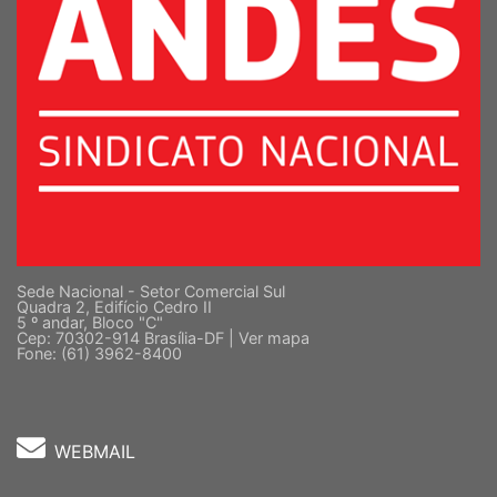
Sede Nacional - Setor Comercial Sul
Quadra 2, Edifício Cedro II
5 º andar, Bloco "C"
Cep: 70302-914 Brasília-DF |
Ver mapa
Fone: (61) 3962-8400
WEBMAIL