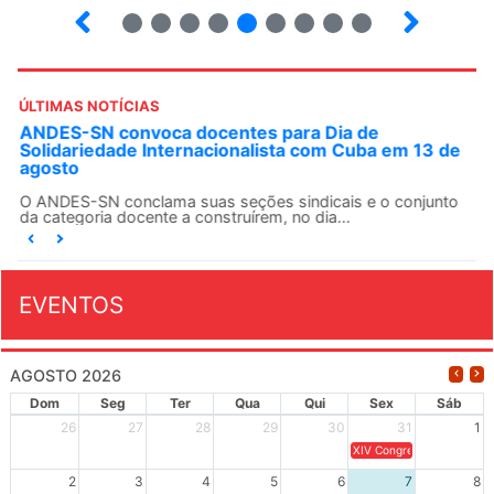
16
17
18
19
20
21
22
23
24
ÚLTIMAS NOTÍCIAS
ANDES-SN convoca docentes para Dia de
Solidariedade Internacionalista com Cuba em 13 de
agosto
O ANDES-SN conclama suas seções sindicais e o conjunto
da categoria docente a construírem, no dia...
EVENTOS
AGOSTO 2026
Dom
Seg
Ter
Qua
Qui
Sex
Sáb
26
27
28
29
30
31
1
XIV Congresso Brasileiro 