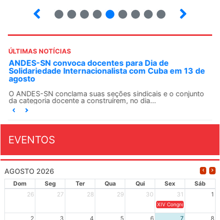
12
13
14
15
16
17
18
19
20
ÚLTIMAS NOTÍCIAS
ANDES-SN convoca docentes para Dia de
Solidariedade Internacionalista com Cuba em 13 de
agosto
O ANDES-SN conclama suas seções sindicais e o conjunto
da categoria docente a construírem, no dia...
EVENTOS
AGOSTO 2026
Dom
Seg
Ter
Qua
Qui
Sex
Sáb
26
27
28
29
30
31
1
XIV Congresso Brasileiro 