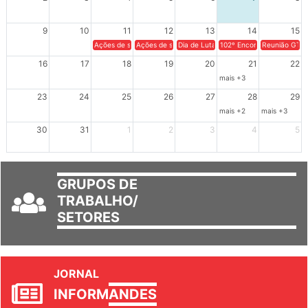
2
3
4
5
6
7
8
9
10
11
12
13
14
15
Ações de solidariedade a Cuba no Rio Grande do Sul - 100 anos 
Ações de solidariedade a Cuba no Rio Grande do Su
Dia de Luta em Defesa de Cuba e da S
102º Encontro da Regional
Reunião GTPE
16
17
18
19
20
21
22
mais +3
23
24
25
26
27
28
29
mais +2
mais +3
30
31
1
2
3
4
5
GRUPOS DE
TRABALHO/
SETORES
JORNAL
INFORM
ANDES