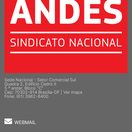
Sede Nacional - Setor Comercial Sul
Quadra 2, Edifício Cedro II
5 º andar, Bloco "C"
Cep: 70302-914 Brasília-DF |
Ver mapa
Fone: (61) 3962-8400
WEBMAIL